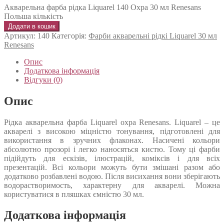
Акварельна фарба рідка Liquarel 140 Охра 30 мл Renesans
Польша кількість
Додати в кошик
Артикул:
140
Категорія:
Фарби акварельні рідкі Liquarel 30 мл
Renesans
Опис
Додаткова інформація
Відгуки (0)
Опис
Рідка акварельна фарба Liquarel охра Renesans. Liquarel – це
акварелі з високою міцністю тонування, підготовлені для
використання в зручних флаконах. Насичені кольори
абсолютно прозорі і легко наносяться кистю. Тому ці фарби
підійдуть для ескізів, ілюстрацій, коміксів і для всіх
презентацій. Всі кольори можуть бути змішані разом або
додатково розбавлені водою. Після висихання вони зберігають
водорастворимость, характерну для акварелі. Можна
користуватися в пляшках ємністю 30 мл.
Додаткова інформація