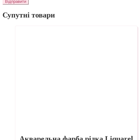
Супутні товари
Акварельна фарба рідка Liquarel