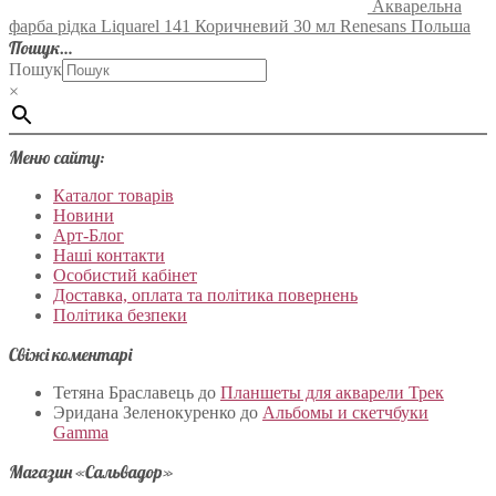
Акварельна
фарба рідка Liquarel 141 Коричневий 30 мл Renesans Польша
Пошук…
Пошук
×
Меню сайту:
Каталог товарів
Новини
Арт-Блог
Наші контакти
Особистий кабінет
Доставка, оплата та політика повернень
Політика безпеки
Свіжі коментарі
Тетяна Браславець
до
Планшеты для акварели Трек
Эридана Зеленокуренко
до
Альбомы и скетчбуки
Gamma
Магазин «Сальвадор»