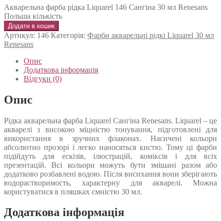
Акварельна фарба рідка Liquarel 146 Сангіна 30 мл Renesans
Польша кількість
Додати в кошик
Артикул:
146
Категорія:
Фарби акварельні рідкі Liquarel 30 мл
Renesans
Опис
Додаткова інформація
Відгуки (0)
Опис
Рідка акварельна фарба Liquarel Сангіна Renesans. Liquarel – це
акварелі з високою міцністю тонування, підготовлені для
використання в зручних флаконах. Насичені кольори
абсолютно прозорі і легко наносяться кистю. Тому ці фарби
підійдуть для ескізів, ілюстрацій, коміксів і для всіх
презентацій. Всі кольори можуть бути змішані разом або
додатково розбавлені водою. Після висихання вони зберігають
водорастворимость, характерну для акварелі. Можна
користуватися в пляшках ємністю 30 мл.
Додаткова інформація