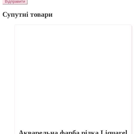
Супутні товари
Акварельна фарба рідка Liquarel