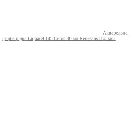
Акварельна
фарба рідка Liquarel 145 Сепія 30 мл Renesans Польша