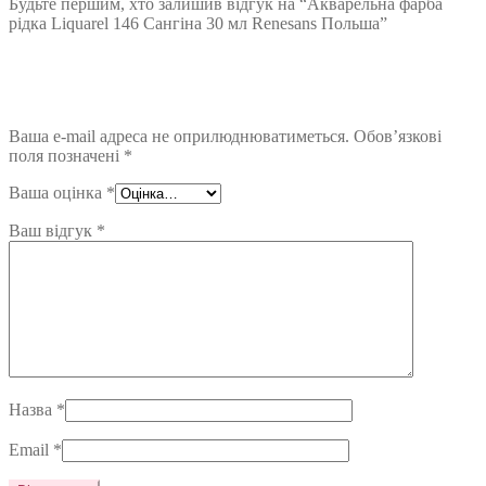
Будьте першим, хто залишив відгук на “Акварельна фарба
рідка Liquarel 146 Сангіна 30 мл Renesans Польша”
Ваша e-mail адреса не оприлюднюватиметься.
Обов’язкові
поля позначені
*
Ваша оцінка
*
Ваш відгук
*
Назва
*
Email
*