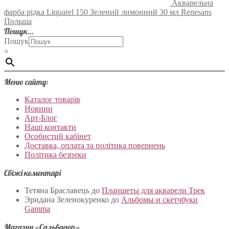
Акварельна
фарба рідка Liquarel 150 Зелений лимонний 30 мл Renesans
Польша
Пошук…
Пошук
×
Меню сайту:
Каталог товарів
Новини
Арт-Блог
Наші контакти
Особистий кабінет
Доставка, оплата та політика повернень
Політика безпеки
Свіжі коментарі
Тетяна Браславець
до
Планшеты для акварели Трек
Эридана Зеленокуренко
до
Альбомы и скетчбуки
Gamma
Магазин «Сальвадор»