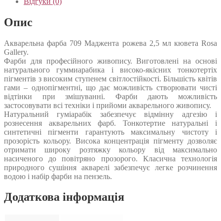
Відгуки (0)
Опис
Акварельна фарба 709 Маджента рожева 2,5 мл кювета Rosa
Gallery.
Фарби для професійного живопису. Виготовлені на основі
натурального гуммиарабика і високо-якісних тонкотертіх
пігментів з високим ступенем світлостійкості. Більшість квітів
гами – однопігментні, що дає можливість створювати чисті
відтінки при змішуванні. Фарби дають можливість
застосовувати всі техніки і прийоми акварельного живопису.
Натуральний гуміарабік забезпечує відмінну адгезію і
рознесення акварельних фарб. Тонкотертие натуральні і
синтетичні пігменти гарантують максимальну чистоту і
прозорість кольору. Висока концентрація пігменту дозволяє
отримати широку розтяжку кольору від максимально
насиченого до повітряно прозорого. Класична технологія
природного сушіння акварелі забезпечує легке розчинення
водою і набір фарби на пензель.
Додаткова інформація