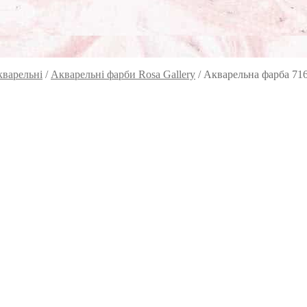
кварельні
/
Акварельні фарби Rosa Gallery
/
Акварельна фарба 716