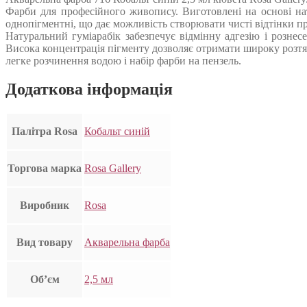
Фарби для професійного живопису. Виготовлені на основі нату
однопігментні, що дає можливість створювати чисті відтінки п
Натуральний гуміарабік забезпечує відмінну адгезію і рознес
Висока концентрація пігменту дозволяє отримати широку розтя
легке розчинення водою і набір фарби на пензель.
Додаткова інформація
Палітра Rosa
Кобальт синій
Торгова марка
Rosa Gallery
Виробник
Rosa
Вид товару
Акварельна фарба
Об’єм
2,5 мл