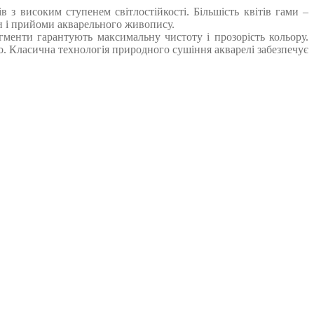
 з високим ступенем світлостійкості. Більшість квітів гами –
ки і прийоми акварельного живопису.
ігменти гарантують максимальну чистоту і прозорість кольору.
. Класична технологія природного сушіння акварелі забезпечує