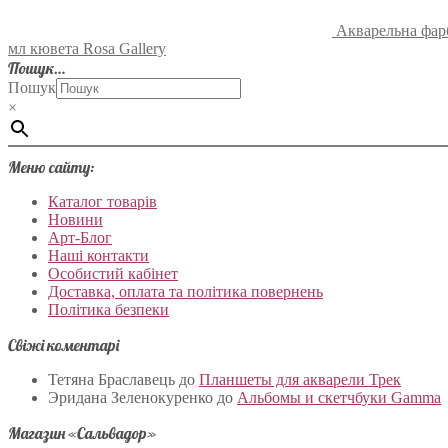
Акварельна фарб
мл кювета Rosa Gallery
Пошук…
Пошук
×
Меню сайту:
Каталог товарів
Новини
Арт-Блог
Наші контакти
Особистий кабінет
Доставка, оплата та політика повернень
Політика безпеки
Свіжі коментарі
Тетяна Браславець
до
Планшеты для акварели Трек
Эридана Зеленокуренко
до
Альбомы и скетчбуки Gamma
Магазин «Сальвадор»