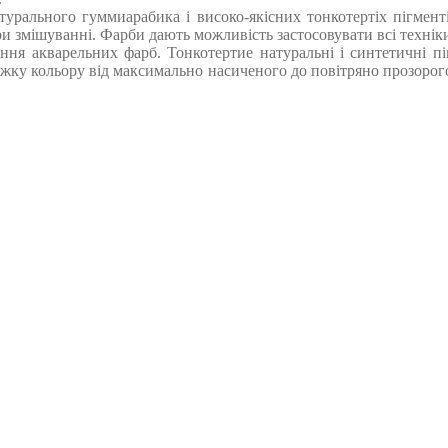
рального гуммиарабика і високо-якісних тонкотертіх пігментів
ри змішуванні. Фарби дають можливість застосовувати всі техні
ення акварельних фарб. Тонкотертие натуральні і синтетичні п
жку кольору від максимально насиченого до повітряно прозорого