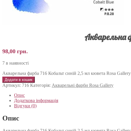
Акварельна ф
98,00
грн.
7 в наявності
Акварельна фарба 716 Кобальт синій 2,5 мл кювета Rosa Gallery 
Додати в кошик
Артикул:
716
Категорія:
Акварельні фарби Rosa Gallery
Опис
Додаткова інформація
Відгуки (0)
Опис
Акварельна фарба 716 Кобальт синій 2,5 мл кювета Rosa Gallery