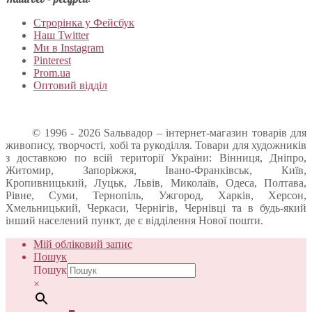
Строрінка у Фейсбук
Наш Twitter
Ми в Instagram
Pinterest
Prom.ua
Оптовий відділ
© 1996 - 2026 Sальвадор – інтернет-магазин товарів для
живопису, творчості, хобі та рукоділля. Товари для художників
з доставкою по всій території України: Вінниця, Дніпро,
Житомир, Запоріжжя, Івано-Франківськ, Київ,
Кропивницький, Луцьк, Львів, Миколаїв, Одеса, Полтава,
Рівне, Суми, Тернопіль, Ужгород, Харків, Херсон,
Хмельницький, Черкаси, Чернігів, Чернівці та в будь-який
інший населений пункт, де є відділення Нової пошти.
Мій обліковий запис
Пошук
Пошук
×