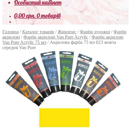
Особистий кабінет
0,00
грн.
0 товарів
Головна
/
Каталог товарів
/
Живопис
/
Фарби художні
/
Фарби
акрилові
/
Фарби акрилові Van Pure Acrylic
/
Фарби акрилові
Van Pure Acrylic 75 мл
/
Акрилова фарба 75 мл 023 жовта
середня Van Pure