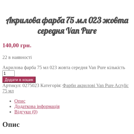
Акрилова фарба 75 мл 023 жовта
середня Van Pure
140,00
грн.
22 в наявності
Акрилова фарба 75 мл 023 жовта середня Van Pure кількість
Додати в кошик
Артикул:
0275023
Категорія:
Фарби акрилові Van Pure Acrylic
75 мл
Опис
Додаткова інформація
Відгуки (0)
Опис