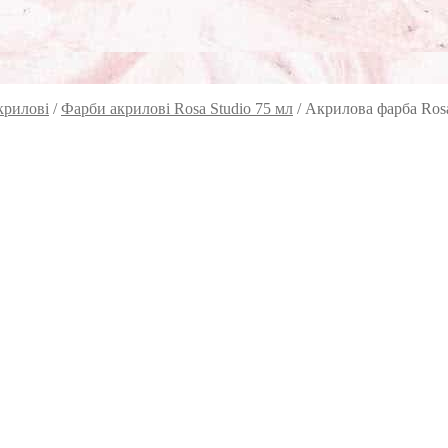
крилові
/
Фарби акрилові Rosa Studio 75 мл
/
Акрилова фарба Rosa