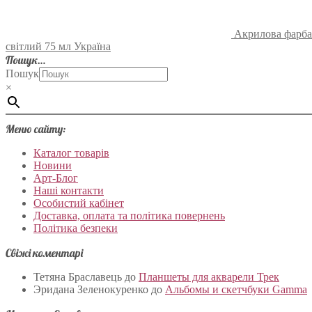
Акрилова фарба 
світлий 75 мл Україна
Пошук…
Пошук
×
Меню сайту:
Каталог товарів
Новини
Арт-Блог
Наші контакти
Особистий кабінет
Доставка, оплата та політика повернень
Політика безпеки
Свіжі коментарі
Тетяна Браславець
до
Планшеты для акварели Трек
Эридана Зеленокуренко
до
Альбомы и скетчбуки Gamma