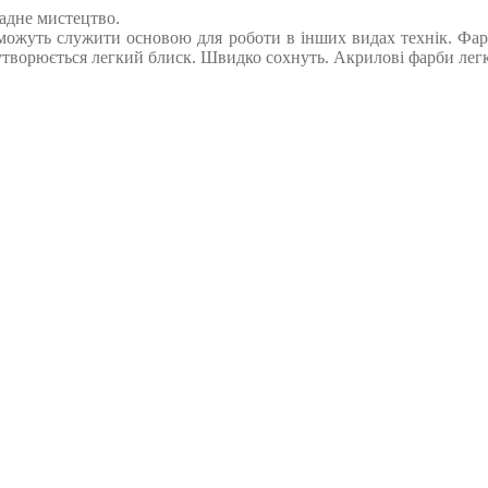
адне мистецтво.
 можуть служити основою для роботи в інших видах технік. Фа
творюється легкий блиск. Швидко сохнуть. Акрилові фарби легко 