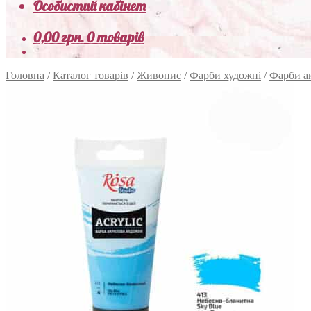
Особистий кабінет
0,00
грн.
0 товарів
Головна
/
Каталог товарів
/
Живопис
/
Фарби художні
/
Фарби а