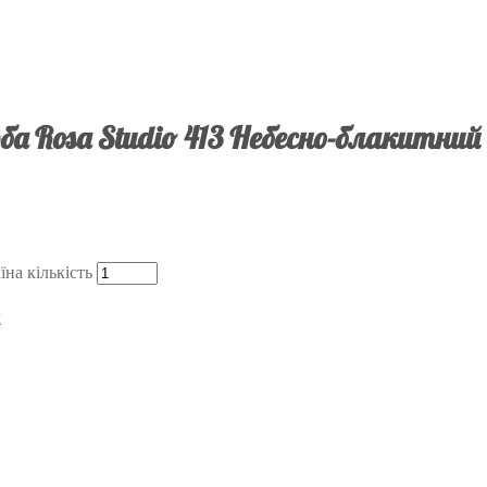
а Rosa Studio 413 Небесно-блакитний
на кількість
л