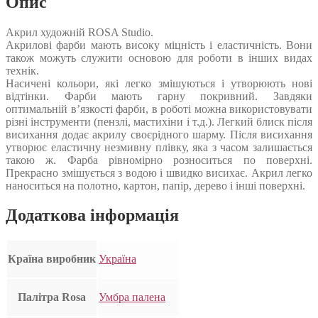
Опис
Акрил художній ROSA Studio.
Акрилові фарби мають високу міцність і еластичність. Вони
також можуть служити основою для роботи в інших видах
технік.
Насичені кольори, які легко змішуються і утворюють нові
відтінки. Фарби мають гарну покривний. Завдяки
оптимальній в’язкості фарби, в роботі можна використовувати
різні інструменти (пензлі, мастихіни і т.д.). Легкий блиск після
висихання додає акрилу своєрідного шарму. Після висихання
утворює еластичну незмивну плівку, яка з часом залишається
такою ж. Фарба рівномірно розноситься по поверхні.
Прекрасно змішується з водою і швидко висихає. Акрил легко
наноситься на полотно, картон, папір, дерево і інші поверхні.
Додаткова інформація
Країна виробник
Україна
Палітра Rosa
Умбра палена