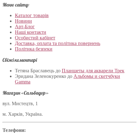
Меню сайту:
Каталог товарів
Новини
Арт-Блог
Наші контакти
Особистий кабінет
Доставка, оплата та політика повернень
Політика безпеки
Свіжі коментарі
Тетяна Браславець
до
Планшеты для акварели Трек
Эридана Зеленокуренко
до
Альбомы и скетчбуки
Gamma
Магазин «Сальвадор»
вул. Мистецтв, 1
м. Харків, Україна.
Телефони: