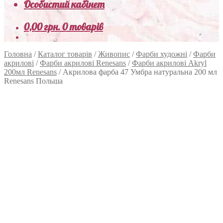
Особистий кабінет
0,00
грн.
0 товарів
Головна
/
Каталог товарів
/
Живопис
/
Фарби художні
/
Фарби
акрилові
/
Фарби акрилові Renesans
/
Фарби акрилові Akryl
200мл Renesans
/
Акрилова фарба 47 Умбра натуральна 200 мл
Renesans Польша