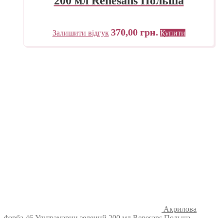
200 мл Renesans Польша
370,00
грн.
Залишити відгук
Купити
Акрилова
фарба 46 Ультрамарин зелений 200 мл Renesans Польша