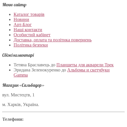
Меню сайту:
Каталог товарів
Новини
Арт-Блог
Наші контакти
Особистий кабінет
Доставка, оплата та політика повернень
Політика безпеки
Свіжі коментарі
Тетяна Браславець
до
Планшеты для акварели Трек
Эридана Зеленокуренко
до
Альбомы и скетчбуки
Gamma
Магазин «Сальвадор»
вул. Мистецтв, 1
м. Харків, Україна.
Телефони: