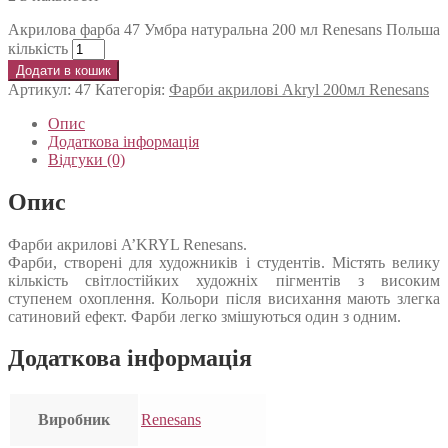
Акрилова фарба 47 Умбра натуральна 200 мл Renesans Польша
кількість
Додати в кошик
Артикул:
47
Категорія:
Фарби акрилові Akryl 200мл Renesans
Опис
Додаткова інформація
Відгуки (0)
Опис
Фарби акрилові A’KRYL Renesans.
Фарби, створені для художників і студентів. Містять велику
кількість світлостійких художніх пігментів з високим
ступенем охоплення. Кольори після висихання мають злегка
сатиновий ефект. Фарби легко змішуються один з одним.
Додаткова інформація
Виробник
Renesans