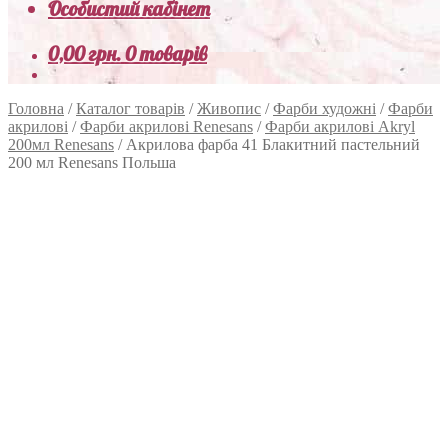
Особистий кабінет
0,00
грн.
0 товарів
Головна
/
Каталог товарів
/
Живопис
/
Фарби художні
/
Фарби
акрилові
/
Фарби акрилові Renesans
/
Фарби акрилові Akryl
200мл Renesans
/
Акрилова фарба 41 Блакитний пастельний
200 мл Renesans Польша