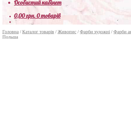
Особистий кабінет
0,00
грн.
0 товарів
Головна
/
Каталог товарів
/
Живопис
/
Фарби художні
/
Фарби а
Польша