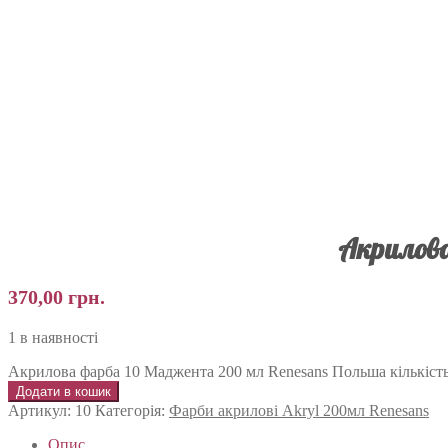
Акрилова
370,00
грн.
1 в наявності
Акрилова фарба 10 Маджента 200 мл Renesans Польша кількіст
Додати в кошик
Артикул:
10
Категорія:
Фарби акрилові Akryl 200мл Renesans
Опис