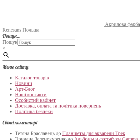
Акрилова фарба
Renesans Польша
Пошук…
Пошук
×
Меню сайту:
Каталог товарів
Новини
Арт-Блог
Наші контакти
Особистий кабінет
Доставка, оплата та політика повернень
Політика безпеки
Свіжі коментарі
Тетяна Браславець
до
Планшеты для акварели Трек
Эридана Зеленокуренко
до
Альбомы и скетчбуки Gamma