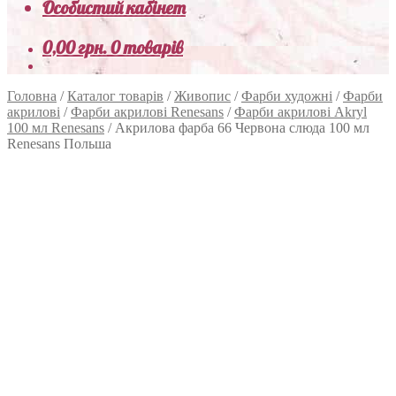
Особистий кабінет
0,00
грн.
0 товарів
Головна
/
Каталог товарів
/
Живопис
/
Фарби художні
/
Фарби
акрилові
/
Фарби акрилові Renesans
/
Фарби акрилові Akryl
100 мл Renesans
/
Акрилова фарба 66 Червона слюда 100 мл
Renesans Польша