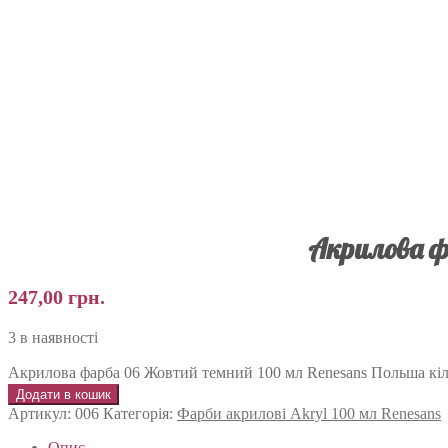
Акрилова ф
247,00
грн.
3 в наявності
Акрилова фарба 06 Жовтий темний 100 мл Renesans Польша кіл
Додати в кошик
Артикул:
006
Категорія:
Фарби акрилові Akryl 100 мл Renesans
Опис