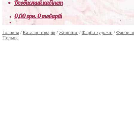
Особистий кабінет
0,00
грн.
0 товарів
Головна
/
Каталог товарів
/
Живопис
/
Фарби художні
/
Фарби а
Польша