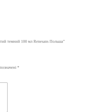
втий темний 100 мл Renesans Польша”
 позначені
*