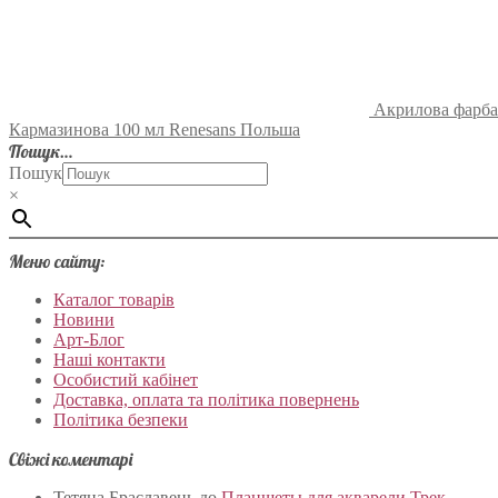
Акрилова фарба
Кармазинова 100 мл Renesans Польша
Пошук…
Пошук
×
Меню сайту:
Каталог товарів
Новини
Арт-Блог
Наші контакти
Особистий кабінет
Доставка, оплата та політика повернень
Політика безпеки
Свіжі коментарі
Тетяна Браславець
до
Планшеты для акварели Трек