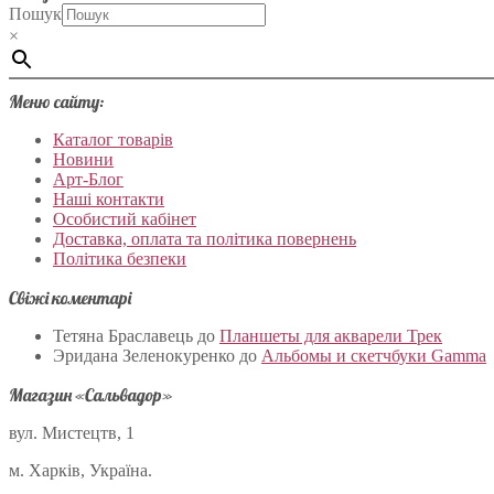
Пошук
×
Меню сайту:
Каталог товарів
Новини
Арт-Блог
Наші контакти
Особистий кабінет
Доставка, оплата та політика повернень
Політика безпеки
Свіжі коментарі
Тетяна Браславець
до
Планшеты для акварели Трек
Эридана Зеленокуренко
до
Альбомы и скетчбуки Gamma
Магазин «Сальвадор»
вул. Мистецтв, 1
м. Харків, Україна.