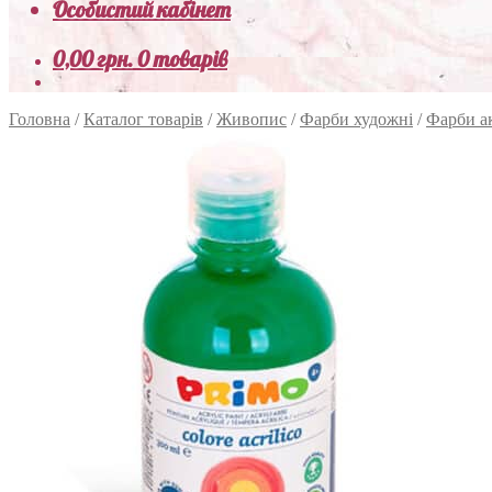
Особистий кабінет
0,00
грн.
0 товарів
Головна
/
Каталог товарів
/
Живопис
/
Фарби художні
/
Фарби а