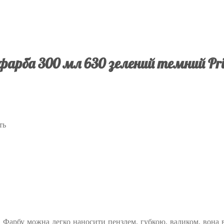
фарба 300 мл 630 зелений темний Pr
ть
. Фарбу можна легко наносити пензлем, губкою, валиком, вона ві