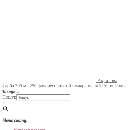
Акрилова
фарба 300 мл 250 флуоресцентний помаранчевий Primo Італія
Пошук…
Пошук
×
Меню сайту: