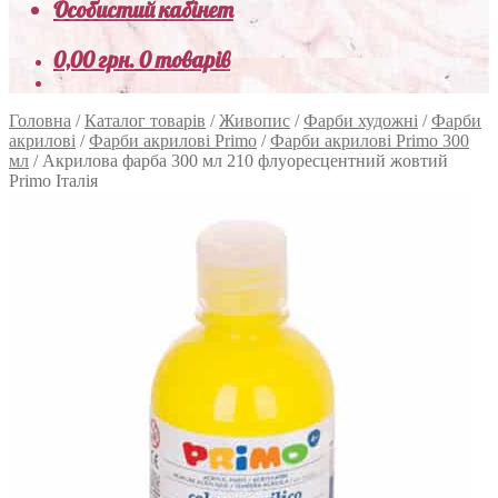
Особистий кабінет
0,00
грн.
0 товарів
Головна
/
Каталог товарів
/
Живопис
/
Фарби художні
/
Фарби
акрилові
/
Фарби акрилові Primo
/
Фарби акрилові Primo 300
мл
/
Акрилова фарба 300 мл 210 флуоресцентний жовтий
Primo Італія