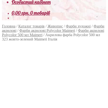
Особистий кабінет
0,00
грн.
0 товарів
Головна
/
Каталог товарів
/
Живопис
/
Фарби художні
/
Фарби
акрилові
/
Фарби акрилові Polycolor Maimeri
/
Фарби акрилові
Polycolor 500 мл Maimeri
/
Акрилова фарба Polycolor 500 мл
323 жовто-зелений Maimeri Італія