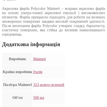
Акрилова фарба Polycolor Maimeri – яскрава акрилова фарба
на основі ультра-тонкої акрилової емульсії і високоякісних
пігментів. Фарба прекрасно підходить для роботи на великих
знежирених поверхнях завдяки високій покривний здатності.
Після висихання фарба Polycolor утворює гладку, бархатисту,
еластичну поверхню, яка стійка до впливів навколишнього
середовища.
Додаткова інформація
Виробник
Maimeri
Країна виробник
Італія
Палітра Maimeri
323 жовто-зелений
Об’єм
500 мл