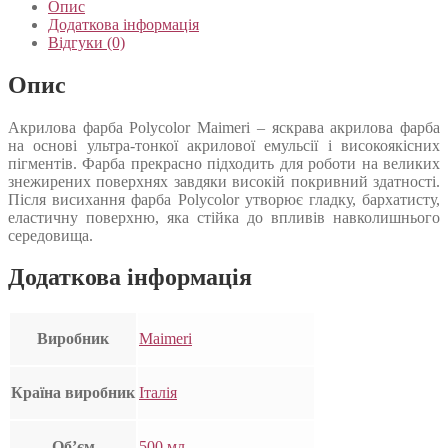
Опис
Додаткова інформація
Відгуки (0)
Опис
Акрилова фарба Polycolor Maimeri – яскрава акрилова фарба
на основі ультра-тонкої акрилової емульсії і високоякісних
пігментів. Фарба прекрасно підходить для роботи на великих
знежирених поверхнях завдяки високій покривний здатності.
Після висихання фарба Polycolor утворює гладку, бархатисту,
еластичну поверхню, яка стійка до впливів навколишнього
середовища.
Додаткова інформація
Виробник
Maimeri
Країна виробник
Італія
Об’єм
500 мл