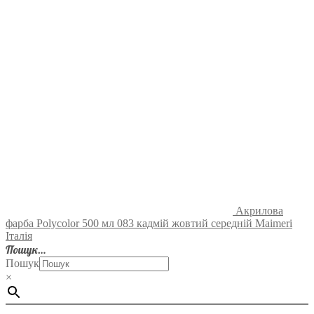
Акрилова
фарба Polycolor 500 мл 083 кадмій жовтий середній Maimeri
Італія
Пошук…
Пошук
×