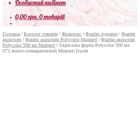
Особистий кабінет
0,00
грн.
0 товарів
Головна
/
Каталог товарів
/
Живопис
/
Фарби художні
/
Фарби
акрилові
/
Фарби акрилові Polycolor Maimeri
/
Фарби акрилові
Polycolor 500 мл Maimeri
/
Акрилова фарба Polycolor 500 мл
072 жовто-помаранчевий Maimeri Італія