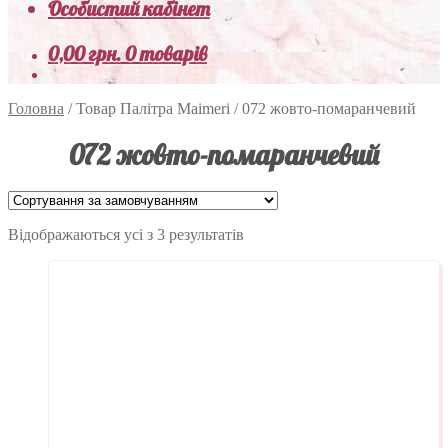
Особистий кабінет
0,00
грн.
0 товарів
Головна
/
Товар Палітра Maimeri
/
072 жовто-помаранчевий
072 жовто-помаранчевий
Відображаються усі з 3 результатів