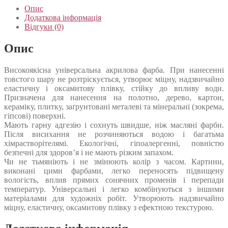
Опис
Додаткова інформація
Відгуки (0)
Опис
Високоякісна універсальна акрилова фарба. При нанесенні
товстого шару не розтріскується, утворює міцну, надзвичайно
еластичну і оксамитову плівку, стійку до впливу води.
Призначена для нанесення на полотно, дерево, картон,
кераміку, плитку, заґрунтовані металеві та мінеральні (зокрема,
гіпсові) поверхні.
Мають гарну адгезію і сохнуть швидше, ніж масляні фарби.
Після висихання не розчиняються водою і багатьма
хімрастворітелямі. Екологічні, гіпоалергенні, повністю
безпечні для здоров’я і не мають різким запахом.
Чи не тьмяніють і не змінюють колір з часом. Картини,
виконані цими фарбами, легко переносять підвищену
вологість, вплив прямих сонячних променів і перепади
температур. Універсальні і легко комбінуються з іншими
матеріалами для художніх робіт. Утворюють надзвичайно
міцну, еластичну, оксамитову плівку з ефектною текстурою.