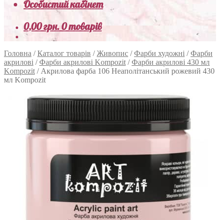
Особистий кабінет
0,00
грн.
0 товарів
Головна
/
Каталог товарів
/
Живопис
/
Фарби художні
/
Фарби
акрилові
/
Фарби акрилові Kompozit
/
Фарби акрилові 430 мл
Kompozit
/
Акрилова фарба 106 Неаполітанський рожевий 430
мл Kompozit