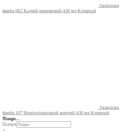
Акрилова
фарба 062 Кадмій оранжевий 430 мл Kompozit
Акрилова
фарба 107 Неаполітанський жовтий 430 мл Kompozit
Пошук…
Пошук
×