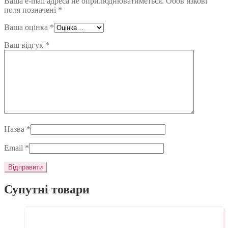
Ваша e-mail адреса не оприлюднюватиметься.
Обов’язкові
поля позначені
*
Ваша оцінка
*
Ваш відгук
*
Назва
*
Email
*
Супутні товари