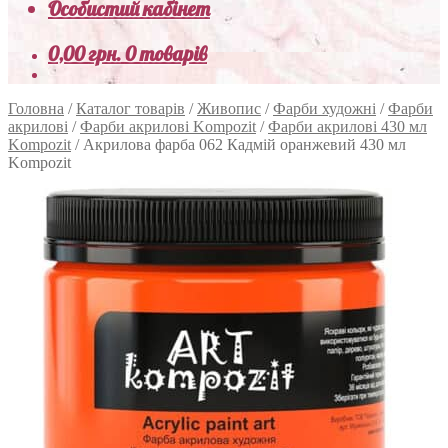
Особистий кабінет
0,00
грн.
0 товарів
Головна
/
Каталог товарів
/
Живопис
/
Фарби художні
/
Фарби
акрилові
/
Фарби акрилові Kompozit
/
Фарби акрилові 430 мл
Kompozit
/
Акрилова фарба 062 Кадмій оранжевий 430 мл
Kompozit