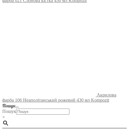
фарба 021 Слонова кістка 430 мл Kompozit
Акрилова
фарба 106 Неаполітанський рожевий 430 мл Kompozit
Пошук…
Пошук
×