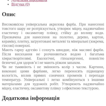
Відгуки (0)
Опис
Високоякісна універсальна акрилова фарба. При нанесенні
товстого шару не розтріскується, утворює міцну, надзвичайно
еластичну і оксамитову плівку, стійку до впливу води.
Призначена для нанесення на полотно, дерево, картон,
кераміку, плитку, заґрунтовані металеві та мінеральні (зокрема,
гіпсові) поверхні.
Мають гарну адгезію і сохнуть швидше, ніж масляні фарби.
Після висихання не розчиняються водою і багатьма
хімрастворітелямі. Екологічні, гіпоалергенні, повністю
безпечні для здоров’я і не мають різким запахом.
Чи не тьмяніють і не змінюють колір з часом. Картини,
виконані цими фарбами, легко переносять підвищену
вологість, вплив прямих сонячних променів і перепади
температур. Універсальні і легко комбінуються з іншими
матеріалами для художніх робіт. Утворюють надзвичайно
міцну, еластичну, оксамитову плівку з ефектною текстурою.
Додаткова інформація