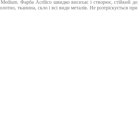
Medium. Фарба Acrilico швидко висихає і створює, стійкий до
лотно, тканина, скло і всі види металів. Не розтріскується при