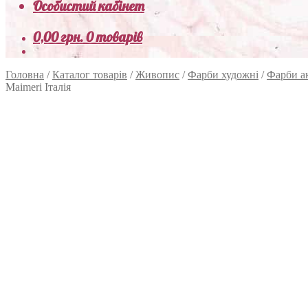
Особистий кабінет
0,00
грн.
0 товарів
Головна
/
Каталог товарів
/
Живопис
/
Фарби художні
/
Фарби а
Maimeri Італія