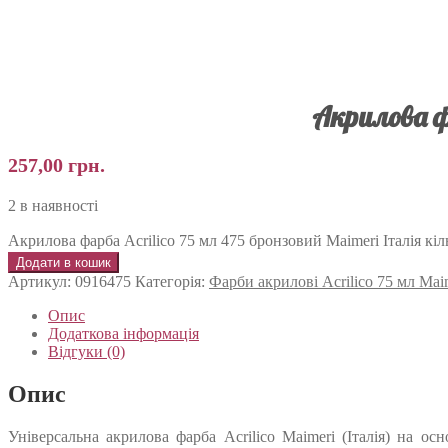
Акрилова ф
257,00
грн.
2 в наявності
Акрилова фарба Acrilico 75 мл 475 бронзовий Maimeri Італія кіл
Додати в кошик
Артикул:
0916475
Категорія:
Фарби акрилові Acrilico 75 мл Mai
Опис
Додаткова інформація
Відгуки (0)
Опис
Універсальна акрилова фарба Acrilico Maimeri (Італія) на о