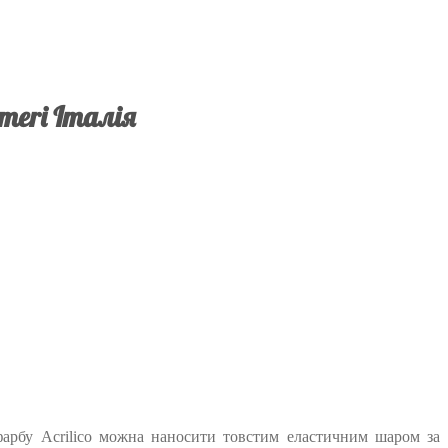
meri Італія
у фарбу Acrilico можна наносити товстим еластичним шаром за