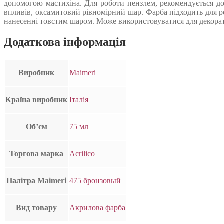
допомогою мастихіна. Для роботи пензлем, рекомендується до
впливів, оксамитовий рівномірний шар. Фарба підходить для роб
нанесенні товстим шаром. Може використовуватися для декорат
Додаткова інформація
Виробник
Maimeri
Країна виробник
Італія
Об’єм
75 мл
Торгова марка
Acrilico
Палітра Maimeri
475 бронзовый
Вид товару
Акрилова фарба