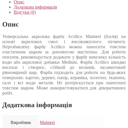
Опис
Додаткова інформація
Відгуки (0)
Опис
Універсальна акрилова фарба Acrilico Maimeri (Італія) на
основі акрилових смол і високоякісного пігменту.
Нерозбавлену фарбу Acrilico можна наносити товстим
еластичним шаром за допомогою мастихіна. Для роботи
пензлем, рекомендується додавати у фарбу невелику кількість
води або акрилової добавки Medium. Фарба Acrilico швидко
висихає і створює, стійкий до впливів, оксамитовий
рівномірний шар. Фарба підходить для роботи на будь-яких
поверхнях: картон, дерево, папір, кераміка, полотно, тканина,
скло і всі види металів. Не розтріскується при нанесенні
товстим шаром. Може використовуватися для декоративних
робіт.
Додаткова інформація
Виробник
Maimeri