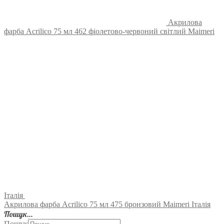
Акрилова
фарба Acrilico 75 мл 462 фіолетово-червоний світлий Maimeri
Італія
Акрилова фарба Acrilico 75 мл 475 бронзовий Maimeri Італія
Пошук…
Пошук