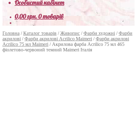
Особистий кабінет
0,00
грн.
0 товарів
Головна
/
Каталог товарів
/
Живопис
/
Фарби художні
/
Фарби
акрилові
/
Фарби акрилові Acrilico Maimeri
/
Фарби акрилові
Acrilico 75 мл Maimeri
/
Акрилова фарба Acrilico 75 мл 465
фіолетово-червоний темний Maimeri Італія