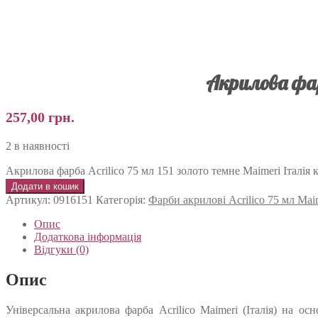
Акрилова фар
257,00
грн.
2 в наявності
Акрилова фарба Acrilico 75 мл 151 золото темне Maimeri Італія к
Додати в кошик
Артикул:
0916151
Категорія:
Фарби акрилові Acrilico 75 мл Mai
Опис
Додаткова інформація
Відгуки (0)
Опис
Універсальна акрилова фарба Acrilico Maimeri (Італія) на о