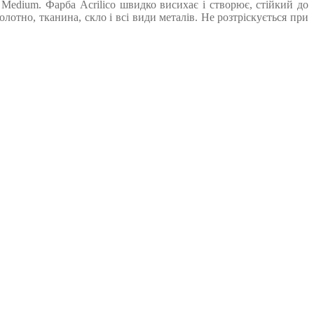
Medium. Фарба Acrilico швидко висихає і створює, стійкий до
лотно, тканина, скло і всі види металів. Не розтріскується при