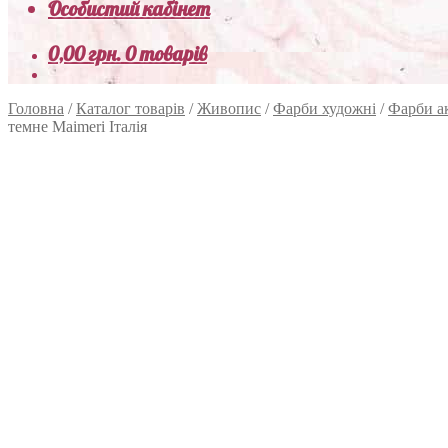
Особистий кабінет
0,00
грн.
0 товарів
Головна
/
Каталог товарів
/
Живопис
/
Фарби художні
/
Фарби а
темне Maimeri Італія