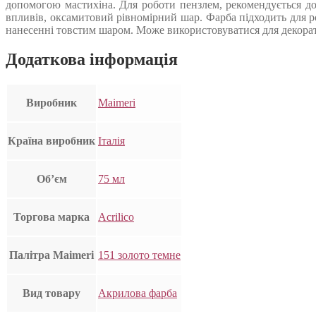
допомогою мастихіна. Для роботи пензлем, рекомендується до
впливів, оксамитовий рівномірний шар. Фарба підходить для роб
нанесенні товстим шаром. Може використовуватися для декорат
Додаткова інформація
Виробник
Maimeri
Країна виробник
Італія
Об’єм
75 мл
Торгова марка
Acrilico
Палітра Maimeri
151 золото темне
Вид товару
Акрилова фарба