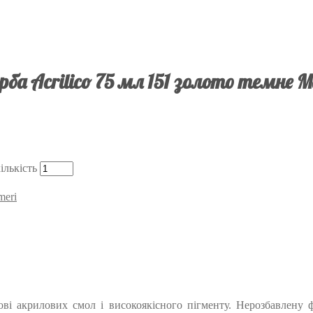
ба Acrilico 75 мл 151 золото темне M
ількість
meri
снові акрилових смол і високоякісного пігменту. Нерозбавлен