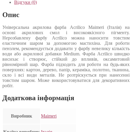
Відгуки (0)
Опис
Універсальна акрилова фарба Acrilico Maimeri (Італія) на
основі акрилових смол і високоякісного пігменту.
Нерозбавлену фарбу Acrilico можна наносити товстим
еластичним шаром за допомогою мастихіна. Для роботи
пензлем, рекомендується додавати у фарбу невелику кількість
води або акрилової добавки Medium. Фарба Acrilico швидко
висихає і створює, стійкий до впливів, оксамитовий
рівномірний шар. Фарба підходить для роботи на будь-яких
поверхнях: картон, дерево, папір, кераміка, полотно, тканина,
скло і всі види металів. Не розтріскується при нанесенні
товстим шаром. Може використовуватися для декоративних
робіт.
Додаткова інформація
Виробник
Maimeri
Країна виробник
Італія