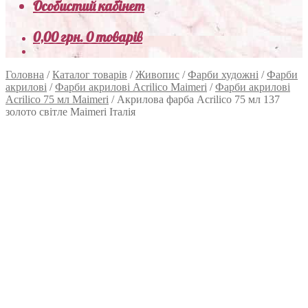
Особистий кабінет
0,00
грн.
0 товарів
Головна
/
Каталог товарів
/
Живопис
/
Фарби художні
/
Фарби
акрилові
/
Фарби акрилові Acrilico Maimeri
/
Фарби акрилові
Acrilico 75 мл Maimeri
/
Акрилова фарба Acrilico 75 мл 137
золото світле Maimeri Італія