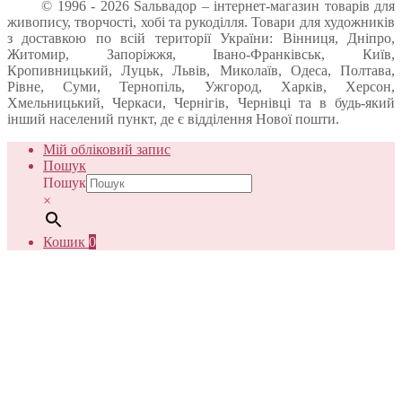
© 1996 - 2026 Sальвадор – інтернет-магазин товарів для
живопису, творчості, хобі та рукоділля. Товари для художників
з доставкою по всій території України: Вінниця, Дніпро,
Житомир, Запоріжжя, Івано-Франківськ, Київ,
Кропивницький, Луцьк, Львів, Миколаїв, Одеса, Полтава,
Рівне, Суми, Тернопіль, Ужгород, Харків, Херсон,
Хмельницький, Черкаси, Чернігів, Чернівці та в будь-який
інший населений пункт, де є відділення Нової пошти.
Мій обліковий запис
Пошук
Пошук
×
Кошик
0