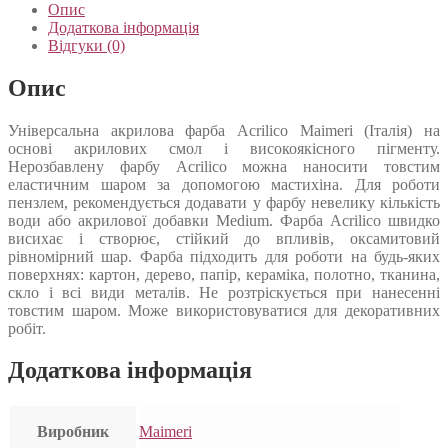
Опис
Додаткова інформація
Відгуки (0)
Опис
Універсальна акрилова фарба Acrilico Maimeri (Італія) на
основі акрилових смол і високоякісного пігменту.
Нерозбавлену фарбу Acrilico можна наносити товстим
еластичним шаром за допомогою мастихіна. Для роботи
пензлем, рекомендується додавати у фарбу невелику кількість
води або акрилової добавки Medium. Фарба Acrilico швидко
висихає і створює, стійкий до впливів, оксамитовий
рівномірний шар. Фарба підходить для роботи на будь-яких
поверхнях: картон, дерево, папір, кераміка, полотно, тканина,
скло і всі види металів. Не розтріскується при нанесенні
товстим шаром. Може використовуватися для декоративних
робіт.
Додаткова інформація
Виробник
Maimeri