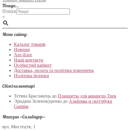
Пошук…
Пошук
×
Меню сайту:
Каталог товарів
Новини
Арт-Блог
Наші контакти
Особистий кабінет
Доставка, оплата та політика повернень
Політика безпеки
Свіжі коментарі
Тетяна Браславець
до
Планшеты для акварели Трек
Эридана Зеленокуренко
до
Альбомы и скетчбуки
Gamma
Магазин «Сальвадор»
вул. Мистецтв, 1