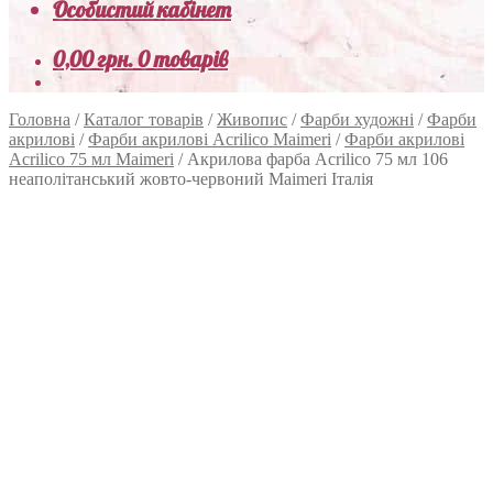
Особистий кабінет
0,00
грн.
0 товарів
Головна
/
Каталог товарів
/
Живопис
/
Фарби художні
/
Фарби
акрилові
/
Фарби акрилові Acrilico Maimeri
/
Фарби акрилові
Acrilico 75 мл Maimeri
/
Акрилова фарба Acrilico 75 мл 106
неаполітанський жовто-червоний Maimeri Італія