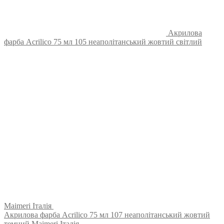
Акрилова
фарба Acrilico 75 мл 105 неаполітанський жовтий світлий
Maimeri Італія
Акрилова фарба Acrilico 75 мл 107 неаполітанський жовтий
темний Maimeri Італія