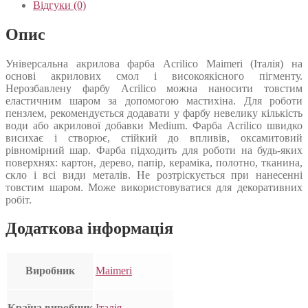
Відгуки (0)
Опис
Універсальна акрилова фарба Acrilico Maimeri (Італія) на
основі акрилових смол і високоякісного пігменту.
Нерозбавлену фарбу Acrilico можна наносити товстим
еластичним шаром за допомогою мастихіна. Для роботи
пензлем, рекомендується додавати у фарбу невелику кількість
води або акрилової добавки Medium. Фарба Acrilico швидко
висихає і створює, стійкий до впливів, оксамитовий
рівномірний шар. Фарба підходить для роботи на будь-яких
поверхнях: картон, дерево, папір, кераміка, полотно, тканина,
скло і всі види металів. Не розтріскується при нанесенні
товстим шаром. Може використовуватися для декоративних
робіт.
Додаткова інформація
Виробник
Maimeri
Країна виробник
Італія