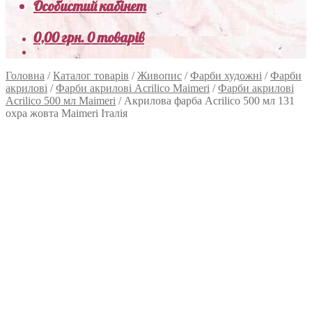
Особистий кабінет
0,00
грн.
0 товарів
Головна
/
Каталог товарів
/
Живопис
/
Фарби художні
/
Фарби
акрилові
/
Фарби акрилові Acrilico Maimeri
/
Фарби акрилові
Acrilico 500 мл Maimeri
/
Акрилова фарба Acrilico 500 мл 131
охра жовта Maimeri Італія