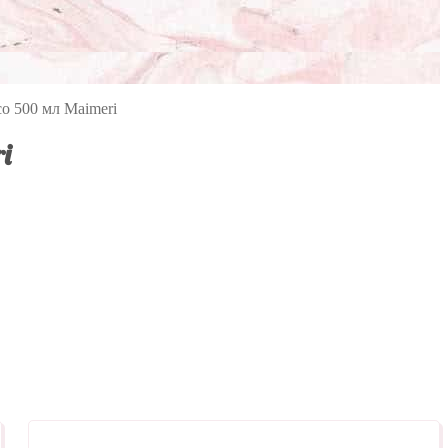
co 500 мл Maimeri
i