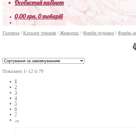
Особистий кабінет
0,00
грн.
0 товарів
Головна
/
Каталог товарів
/
Живопис
/
Фарби художні
/
Фарби а
Показано 1–12 із 79
1
2
3
4
5
6
7
→