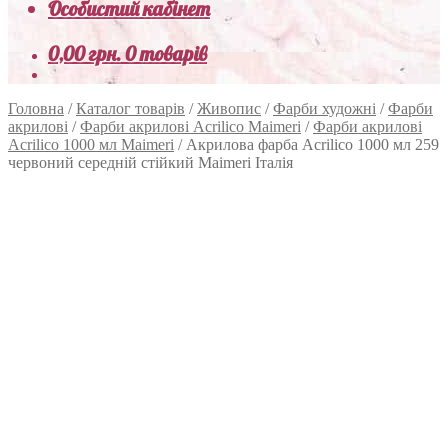
Особистий кабінет
0,00
грн.
0 товарів
Головна
/
Каталог товарів
/
Живопис
/
Фарби художні
/
Фарби
акрилові
/
Фарби акрилові Acrilico Maimeri
/
Фарби акрилові
Acrilico 1000 мл Maimeri
/
Акрилова фарба Acrilico 1000 мл 259
червоний середній стійкий Maimeri Італія