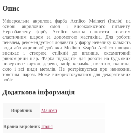
Опис
Універсальна акрилова фарба Acrilico Maimeri (Італія) на
основі акрилових смол і високоякісного пігменту.
Нерозбавлену фарбу Acrilico можна наносити товстим
еластичним шаром за допомогою мастихіна. Для роботи
пензлем, рекомендується додавати у фарбу невелику кількість
води або акрилової добавки Medium. Фарба Acrilico швидко
висихає і створює, стійкий до впливів, оксамитовий
рівномірний шар. Фарба підходить для роботи на будь-яких
поверхнях: картон, дерево, папір, кераміка, полотно, тканина,
скло і всі види металів. Не розтріскується при нанесенні
товстим шаром. Може використовуватися для декоративних
робіт.
Додаткова інформація
Виробник
Maimeri
Країна виробник
Італія