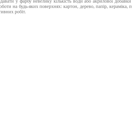
давати у фарбу невелику кількість води або акрилової добавки 
оти на будь-яких поверхнях: картон, дерево, папір, кераміка, по
ивних робіт.