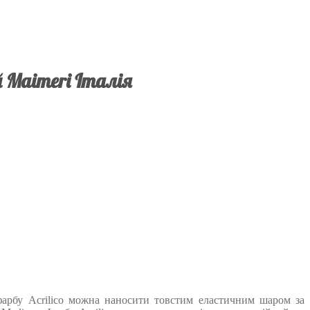
й Maimeri Італія
у фарбу Acrilico можна наносити товстим еластичним шаром за