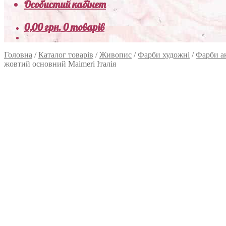
Особистий кабінет
0,00
грн.
0 товарів
Головна
/
Каталог товарів
/
Живопис
/
Фарби художні
/
Фарби а
жовтий основний Maimeri Італія