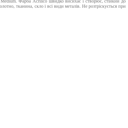
Medium. Фарба Acrilico швидко висихає і створює, стійкий до
лотно, тканина, скло і всі види металів. Не розтріскується при