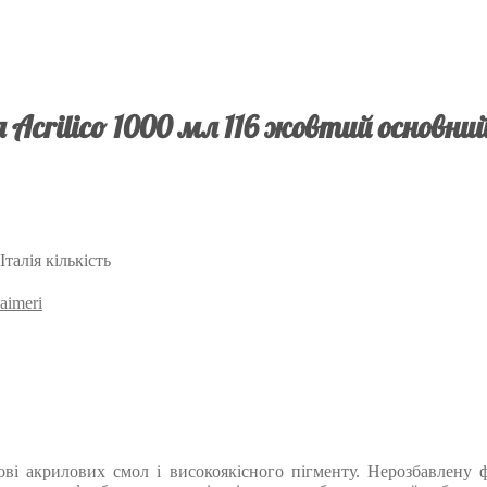
Acrilico 1000 мл 116 жовтий основни
талія кількість
aimeri
снові акрилових смол і високоякісного пігменту. Нерозбавлен