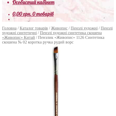
Особистий кабінет
0,00
грн.
0 товарів
Головна
/
Каталог товарів
/
Живопис
/
Пензлі художні
/
Пензлі
художні синтетичні
/
Пензлі художні синтетика скошена
«Живопис» Китай
/
Пензлик «Живопис» 1126 Синтетика
скошена № 02 коротка ручка рудий ворс