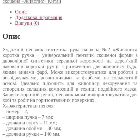
скошена «Живопис» Китай
Опис
Додаткова інформація
Відгуки (0)
Опис
Художній пензлик синтетика руда скошена №2 «Живопис»
коротка ручка – універсальний пензлик скошеної форми з
двоколірної синтетики середньої жорсткості на дерев’яній
лакованій короткій ручці. Призначений для живопису будь-
якими видами фарб. Може використовуватися для роботи з
розріджувачами, розчинниками та фарбами на сольвентній
основі. Ідеально підходить для живопису, декорування та
створення складних композицій в техніці подвійного мазка.
Завдяки короткій ручці, пензлик може використовуватися для
хобі та робіт на горизонтальних поверхнях.
Характеристики пензля:
– номер – 2;
– ширина пучка – 7 мм;
– довжина ворсу – 11 мм;
– довжина обойми – 36 мм;
– довжина ручки – 140 мм.