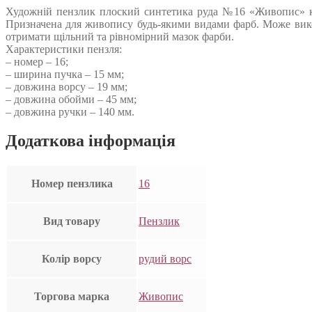
Художній пензлик плоский синтетика руда №16 «Живопис» коро
Призначена для живопису будь-якими видами фарб. Може вико
отримати щільний та рівномірний мазок фарби.
Характеристики пензля:
– номер – 16;
– ширина пучка – 15 мм;
– довжина ворсу – 19 мм;
– довжина обойми – 45 мм;
– довжина ручки – 140 мм.
Додаткова інформація
Номер пензлика
16
Вид товару
Пензлик
Колір ворсу
рудий ворс
Торгова марка
Живопис