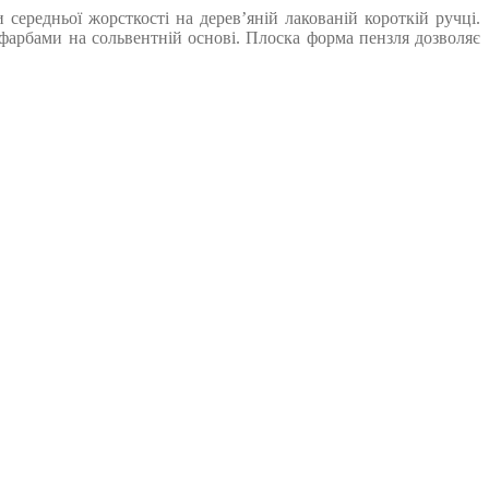
ередньої жорсткості на дерев’яній лакованій короткій ручці.
арбами на сольвентній основі. Плоска форма пензля дозволяє