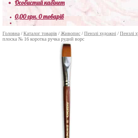
Особистий кабінет
0,00
грн.
0 товарів
Головна
/
Каталог товарів
/
Живопис
/
Пензлі художні
/
Пензлі х
плоска № 16 коротка ручка рудий ворс