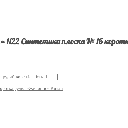
 1122 Синтетика плоска № 16 коротк
 рудий ворс кількість
 коротка ручка «Живопис» Китай