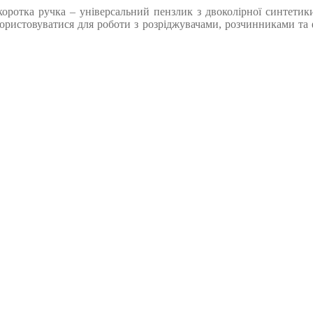
тка ручка – універсальний пензлик з двоколірної синтетики с
ристовуватися для роботи з розріджувачами, розчинниками та ф