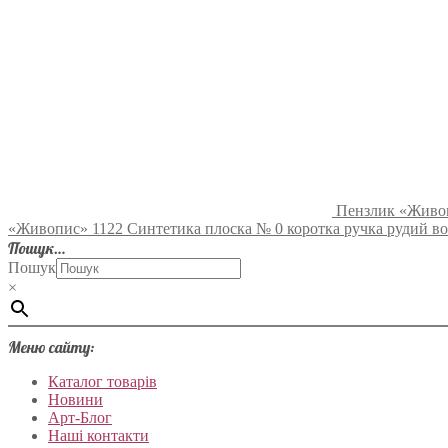
Пензлик «Живоп
«Живопис» 1122 Синтетика плоска № 0 коротка ручка рудий во
Пошук…
Пошук
×
Меню сайту:
Каталог товарів
Новини
Арт-Блог
Наші контакти