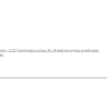
ис» 1122 Синтетика плоска № 14 коротка ручка рудий ворс
рс