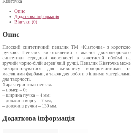
Kissточка
Опис
Додаткова інформація
Відгуки (0)
Опис
Плоский синтетичний пензлик ТМ «Kissточка» з короткою
ручкою. Пензлик виготовлений з якісної двокольорового
синтетики середньої жорсткості в золотистій обоймі на
зручній чорно-білій дерев’яній ручці. Пензлик Kissточка може
використовуватися для живопису водорозчинними та
масляними фарбами, а також для роботи з іншими матеріалами
для творчості.
Характеристики пензля:
– номер – 0;
– ширина пучка – 4 мм;
– довжина ворсу – 7 мм;
– довжина ручки – 130 мм.
Додаткова інформація