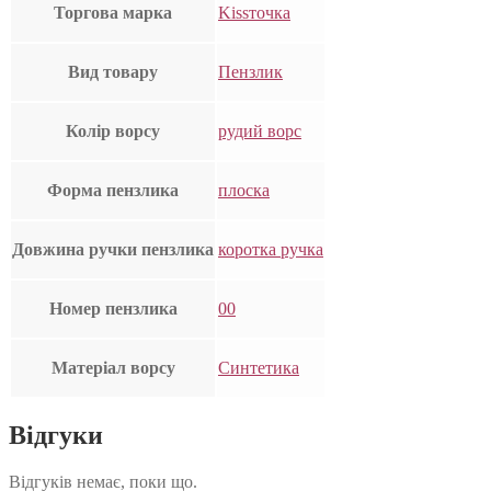
Торгова марка
Kissточка
Вид товару
Пензлик
Колір ворсу
рудий ворс
Форма пензлика
плоска
Довжина ручки пензлика
коротка ручка
Номер пензлика
00
Матеріал ворсу
Синтетика
Відгуки
Відгуків немає, поки що.