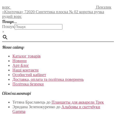
ворс
Пензлик
«Kissточка» 72020 Синтетика плоска № 02 коротка ручка
рудий ворс
Пошук…
Пошук
×
Меню сайту:
Каталог товарів
Новини
Арт-Блог
Наші контакти
Особистий кабінет
Доставка, оплата та політика повернень
Політика безпеки
Свіжі коментарі
Тетяна Браславець
до
Планшеты для акварели Трек
Эридана Зеленокуренко
до
Альбомы и скетчбуки
Gamma