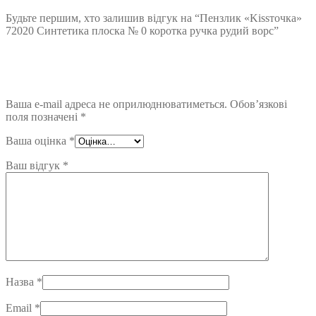
Будьте першим, хто залишив відгук на “Пензлик «Kissточка»
72020 Синтетика плоска № 0 коротка ручка рудий ворс”
Ваша e-mail адреса не оприлюднюватиметься.
Обов’язкові
поля позначені
*
Ваша оцінка
*
Ваш відгук
*
Назва
*
Email
*