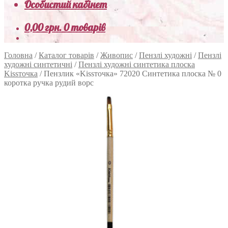
Особистий кабінет
0,00
грн.
0 товарів
Головна
/
Каталог товарів
/
Живопис
/
Пензлі художні
/
Пензлі
художні синтетичні
/
Пензлі художні синтетика плоска
Kissточка
/
Пензлик «Kissточка» 72020 Синтетика плоска № 0
коротка ручка рудий ворс