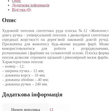
Опис
Додаткова інформація
Відгуки (0)
Опис
Художній пензлик синтетика руда плоска №12 «Живопис»
довга ручка – універсальний пензлик з двоколірної синтетики
середньої жорсткості на дерев’яній лакованій довгій ручці.
Призначена для живопису будь-якими видами фарб. Може
використовуватися для роботи з розріджувачами,
розчинниками і фарбами на сольвентній основі. Плоска форма
пензля дозволяє отримати щільний і рівномірний мазок фарби.
Характеристики пензля:
– номер – 12;
– ширина пучка – 12 мм;
– довжина ворсу – 16 мм;
– довжина обойми – 40 мм;
– довжина ручки – 240 мм.
Додаткова інформація
Номер пензлика
12