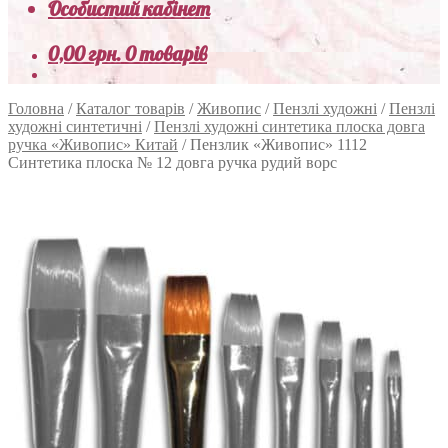
Особистий кабінет
0,00
грн.
0 товарів
Головна
/
Каталог товарів
/
Живопис
/
Пензлі художні
/
Пензлі
художні синтетичні
/
Пензлі художні синтетика плоска довга
ручка «Живопис» Китай
/
Пензлик «Живопис» 1112
Синтетика плоска № 12 довга ручка рудий ворс