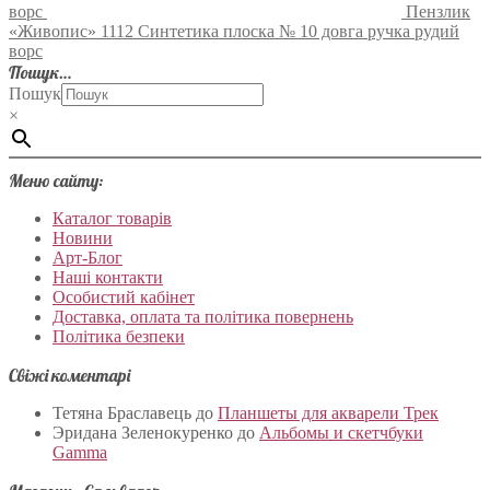
ворс
Пензлик
«Живопис» 1112 Синтетика плоска № 10 довга ручка рудий
ворс
Пошук…
Пошук
×
Меню сайту:
Каталог товарів
Новини
Арт-Блог
Наші контакти
Особистий кабінет
Доставка, оплата та політика повернень
Політика безпеки
Свіжі коментарі
Тетяна Браславець
до
Планшеты для акварели Трек
Эридана Зеленокуренко
до
Альбомы и скетчбуки
Gamma