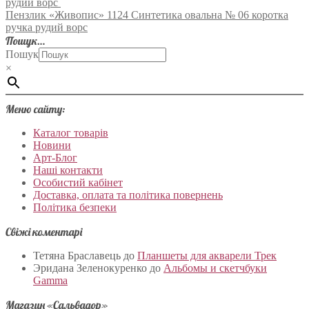
рудий ворс
Пензлик «Живопис» 1124 Синтетика овальна № 06 коротка
ручка рудий ворс
Пошук…
Пошук
×
Меню сайту:
Каталог товарів
Новини
Арт-Блог
Наші контакти
Особистий кабінет
Доставка, оплата та політика повернень
Політика безпеки
Свіжі коментарі
Тетяна Браславець
до
Планшеты для акварели Трек
Эридана Зеленокуренко
до
Альбомы и скетчбуки
Gamma
Магазин «Сальвадор»