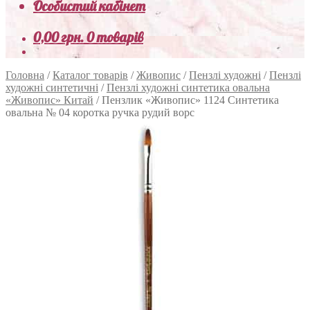
Особистий кабінет
0,00
грн.
0 товарів
Головна
/
Каталог товарів
/
Живопис
/
Пензлі художні
/
Пензлі
художні синтетичні
/
Пензлі художні синтетика овальна
«Живопис» Китай
/
Пензлик «Живопис» 1124 Синтетика
овальна № 04 коротка ручка рудий ворс