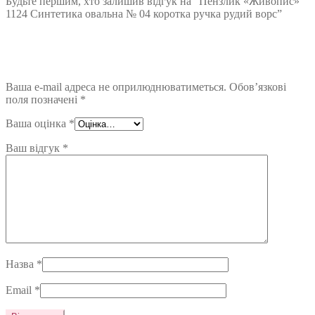
Будьте першим, хто залишив відгук на “Пензлик «Живопис»
1124 Синтетика овальна № 04 коротка ручка рудий ворс”
Ваша e-mail адреса не оприлюднюватиметься.
Обов’язкові
поля позначені
*
Ваша оцінка
*
Ваш відгук
*
Назва
*
Email
*