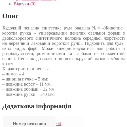
Відгуки (0)
Опис
Художній пензлик синтетика руда овальна №4 «Живопис»
коротка ручка – універсальний пензлик овальної форми з
двокольорового синтетичного волокна середньої жорсткості
на дерев’яній лакованій короткій ручці. Підходить для будь-
яких видів фарб. Може використовуватися для роботи з
розріджувачами, розчинниками та фарбами на сольвентній
основі. Пензлик дозволяє створити округлий мазок з м’яким
краєм.
Характеристики пензля:
– номер – 4;
– ширина пучка – 5 мм;
– довжина ворсу – 11 мм;
– довжина обойми – 32 мм;
– довжина ручки – 140 мм.
Додаткова інформація
Номер пензлика
04