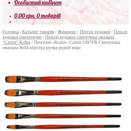
Особистий кабінет
0,00
грн.
0 товарів
Головна
/
Каталог товарів
/
Живопис
/
Пензлі художні
/
Пензлі
художні синтетичні
/
Пензлі художні синтетика овальна
"Carrot" Kolos
/
Пензлик «Kolos» Carrot 1097FR Синтетика
овальна №04 коротка ручка рудий ворс