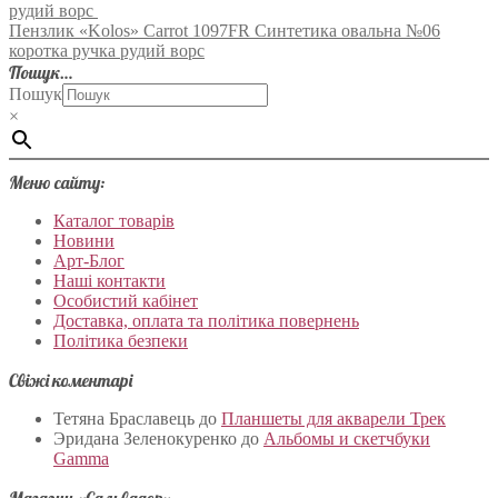
рудий ворс
Пензлик «Kolos» Carrot 1097FR Синтетика овальна №06
коротка ручка рудий ворс
Пошук…
Пошук
×
Меню сайту:
Каталог товарів
Новини
Арт-Блог
Наші контакти
Особистий кабінет
Доставка, оплата та політика повернень
Політика безпеки
Свіжі коментарі
Тетяна Браславець
до
Планшеты для акварели Трек
Эридана Зеленокуренко
до
Альбомы и скетчбуки
Gamma