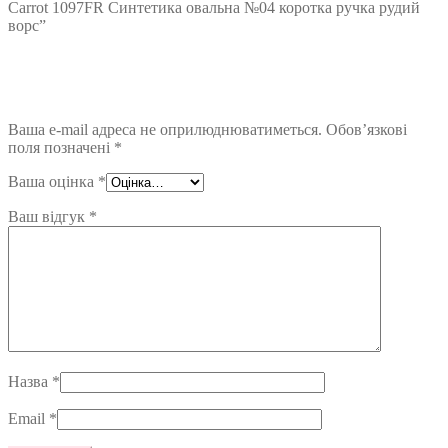
Carrot 1097FR Синтетика овальна №04 коротка ручка рудий
ворс”
Ваша e-mail адреса не оприлюднюватиметься.
Обов’язкові
поля позначені
*
Ваша оцінка
*
Ваш відгук
*
Назва
*
Email
*