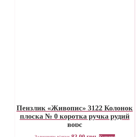
Пензлик «Живопис» 3122 Колонок
плоска № 0 коротка ручка рудий
ворс
83,00
грн.
Залишити відгук
Купити