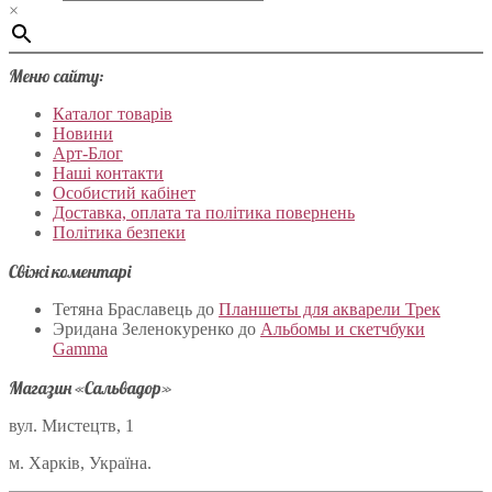
×
Меню сайту:
Каталог товарів
Новини
Арт-Блог
Наші контакти
Особистий кабінет
Доставка, оплата та політика повернень
Політика безпеки
Свіжі коментарі
Тетяна Браславець
до
Планшеты для акварели Трек
Эридана Зеленокуренко
до
Альбомы и скетчбуки
Gamma
Магазин «Сальвадор»
вул. Мистецтв, 1
м. Харків, Україна.