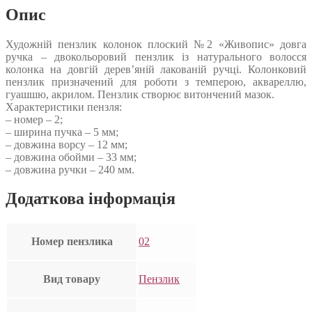
Опис
Художній пензлик колонок плоский №2 «Живопис» довга
ручка – двокольоровий пензлик із натурального волосся
колонка на довгій дерев’яній лакованій ручці. Колонковий
пензлик призначений для роботи з темперою, аквареллю,
гуашшю, акрилом. Пензлик створює витончений мазок.
Характеристики пензля:
– номер – 2;
– ширина пучка – 5 мм;
– довжина ворсу – 12 мм;
– довжина обойми – 33 мм;
– довжина ручки – 240 мм.
Додаткова інформація
Номер пензлика
02
Вид товару
Пензлик