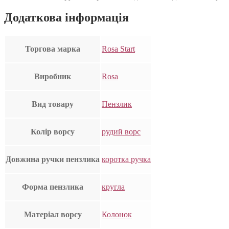
Додаткова інформація
Торгова марка
Rosa Start
Виробник
Rosa
Вид товару
Пензлик
Колір ворсу
рудий ворс
Довжина ручки пензлика
коротка ручка
Форма пензлика
кругла
Матеріал ворсу
Колонок