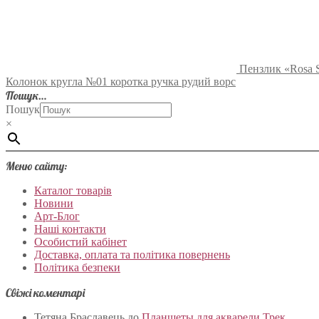
Пензлик «Rosa S
Колонок кругла №01 коротка ручка рудий ворс
Пошук…
Пошук
×
Меню сайту:
Каталог товарів
Новини
Арт-Блог
Наші контакти
Особистий кабінет
Доставка, оплата та політика повернень
Політика безпеки
Свіжі коментарі
Тетяна Браславець
до
Планшеты для акварели Трек