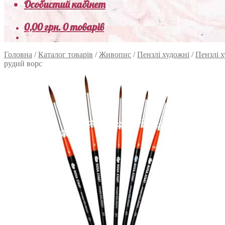
Особистий кабінет
0,00
грн.
0 товарів
Головна
/
Каталог товарів
/
Живопис
/
Пензлі художні
/
Пензлі 
рудий ворс