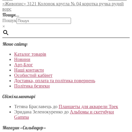
«Живопис» 3121 Колонок кругла № 04 коротка ручка рудий
ворс
Пошук…
Пошук
×
Меню сайту:
Каталог товарів
Новини
Арт-Блог
Наші контакти
Особистий кабінет
Доставка, оплата та політика повернень
Політика безпеки
Свіжі коментарі
Тетяна Браславець
до
Планшеты для акварели Трек
Эридана Зеленокуренко
до
Альбомы и скетчбуки
Gamma
Магазин «Сальвадор»