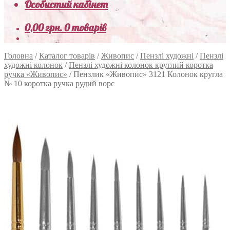
Особистий кабінет
0,00
грн.
0 товарів
Головна
/
Каталог товарів
/
Живопис
/
Пензлі художні
/
Пензлі
художні колонок
/
Пензлі художні колонок круглий коротка
ручка «Живопис»
/
Пензлик «Живопис» 3121 Колонок кругла
№ 10 коротка ручка рудий ворс