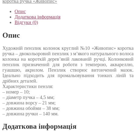
коротка ручка «Живопис»
Опис
Додаткова інформація
Відгуки (0)
Опис
Художній пензлик колонок круглий №10 «Живопис» коротка
ручка – двокольоровий пензлик з м’якого натурального волоса
колонка на короткій дерев’яній лакованій ручці. Колонковий
пензлик призначений для роботи з темперою, аквареллю,
гуашшю, акрилом. Пензлик створює витончений мазок.
Ідеально підходить для промальовування тонких ліній та
дрібних деталей.
Характеристики пензля:
– номер – 10;
– діаметр пучка – 4,5 мм;
– довжина ворсу – 21 мм;
– довжина обойми – 38 мм;
– довжина ручки – 140 мм.
Додаткова інформація