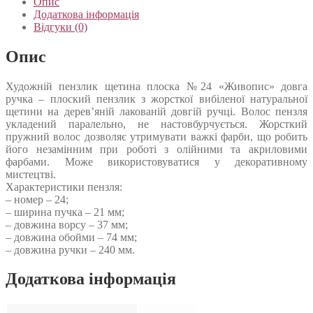
Опис
Додаткова інформація
Відгуки (0)
Опис
Художній пензлик щетина плоска №24 «Живопис» довга
ручка – плоский пензлик з жорсткої вибіленої натуральної
щетини на дерев’яній лакованій довгій ручці. Волос пензля
укладений паралельно, не настовбурчується. Жорсткий
пружний волос дозволяє утримувати важкі фарби, що робить
його незамінним при роботі з олійними та акриловими
фарбами. Може використовуватися у декоративному
мистецтві.
Характеристики пензля:
– номер – 24;
– ширина пучка – 21 мм;
– довжина ворсу – 37 мм;
– довжина обойми – 74 мм;
– довжина ручки – 240 мм.
Додаткова інформація