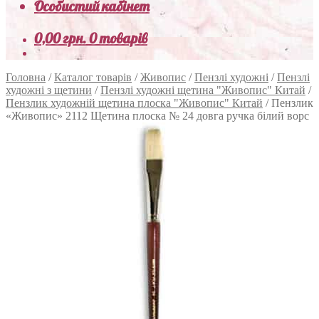
Особистий кабінет
0,00
грн.
0 товарів
Головна
/
Каталог товарів
/
Живопис
/
Пензлі художні
/
Пензлі
художні з щетини
/
Пензлі художні щетина "Живопис" Китай
/
Пензлик художній щетина плоска "Живопис" Китай
/
Пензлик
«Живопис» 2112 Щетина плоска № 24 довга ручка білий ворс