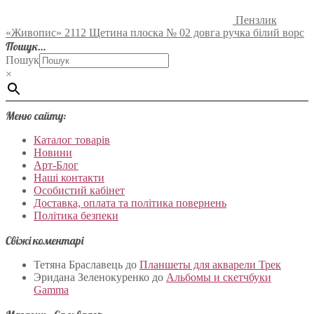
Пензлик
«Живопис» 2112 Щетина плоска № 02 довга ручка білий ворс
Пошук…
Пошук
×
Меню сайту:
Каталог товарів
Новини
Арт-Блог
Наші контакти
Особистий кабінет
Доставка, оплата та політика повернень
Політика безпеки
Свіжі коментарі
Тетяна Браславець
до
Планшеты для акварели Трек
Эридана Зеленокуренко
до
Альбомы и скетчбуки
Gamma