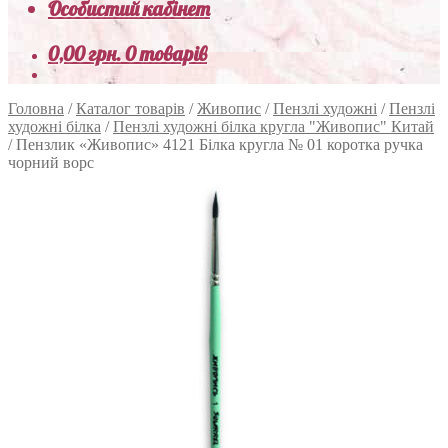
Особистий кабінет
0,00
грн.
0 товарів
Головна
/
Каталог товарів
/
Живопис
/
Пензлі художні
/
Пензлі
художні білка
/
Пензлі художні білка кругла "Живопис" Китай
/
Пензлик «Живопис» 4121 Білка кругла № 01 коротка ручка
чорний ворс