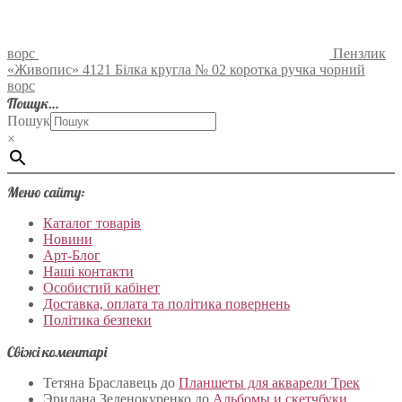
ворс
Пензлик
«Живопис» 4121 Білка кругла № 02 коротка ручка чорний
ворс
Пошук…
Пошук
×
Меню сайту:
Каталог товарів
Новини
Арт-Блог
Наші контакти
Особистий кабінет
Доставка, оплата та політика повернень
Політика безпеки
Свіжі коментарі
Тетяна Браславець
до
Планшеты для акварели Трек
Эридана Зеленокуренко
до
Альбомы и скетчбуки