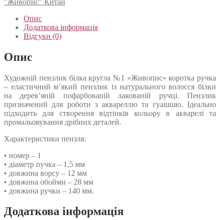
"Живопис" Китай
Опис
Додаткова інформація
Відгуки (0)
Опис
Художній пензлик білка кругла №1 «Живопис» коротка ручка
– еластичний м’який пензлик із натурального волосся білки
на дерев’яній пофарбованій лакованій ручці. Пензлик
призначений для роботи з аквареллю та гуашшю. Ідеально
підходить для створення відтінків кольору в акварелі та
промальовування дрібних деталей.
Характеристики пензля:
• номер – 1
• діаметр пучка – 1,5 мм
• довжина ворсу – 12 мм
• довжина обойми – 28 мм
• довжина ручки – 140 мм.
Додаткова інформація