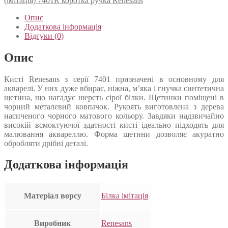
(імітація) 7401R коротка ручка Renesans
Опис
Додаткова інформація
Відгуки (0)
Опис
Кисті Renesans з серії 7401 призначені в основному для
акварелі. У них дуже вбирає, ніжна, м’яка і гнучка синтетична
щетина, що нагадує шерсть сірої білки. Щетинки поміщені в
чорний металевий ковпачок. Рукоять виготовлена з дерева
насиченого чорного матового кольору. Завдяки надзвичайно
високій всмоктуючої здатності кисті ідеально підходять для
малювання аквареллю. Форма щетини дозволяє акуратно
обробляти дрібні деталі.
Додаткова інформація
Матеріал ворсу
Білка імітація
Виробник
Renesans