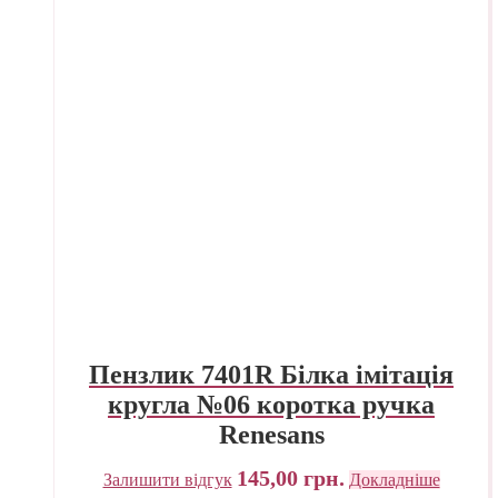
Пензлик 7401R Білка імітація
кругла №06 коротка ручка
Renesans
145,00
грн.
Залишити відгук
Докладніше