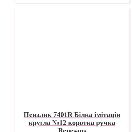
Пензлик 7401R Білка імітація
кругла №12 коротка ручка
Renesans