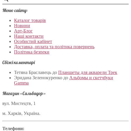
Меню сайту:
Каталог товарів
Новини
Арт-Блог
Наші контакти
Особистий кабінет
Доставка, оплата та політика повернень
Політика безпеки
Свіжі коментарі
Тетяна Браславець
до
Планшеты для акварели Трек
Эридана Зеленокуренко
до
Альбомы и скетчбуки
Gamma
Магазин «Сальвадор»
вул. Мистецтв, 1
м. Харків, Україна.
Телефони: