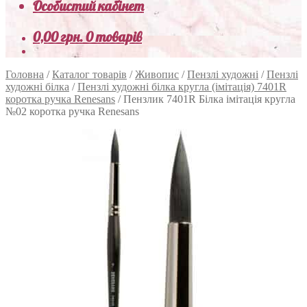
Особистий кабінет
0,00
грн.
0 товарів
Головна
/
Каталог товарів
/
Живопис
/
Пензлі художні
/
Пензлі
художні білка
/
Пензлі художні білка кругла (імітація) 7401R
коротка ручка Renesans
/
Пензлик 7401R Білка імітація кругла
№02 коротка ручка Renesans