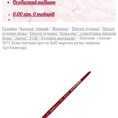
Особистий кабінет
0,00
грн.
0 товарів
Головна
/
Каталог товарів
/
Живопис
/
Пензлі художні
/
Пензлі
художні білка
/
Пензлі художні "білка-еко" з синтетики імітація
білки "Автор" ТОВ "Художні матеріали"
/
Пензлик «Автор»
5072 Білка імітація кругла №05 коротка ручка червона
АртАвангард