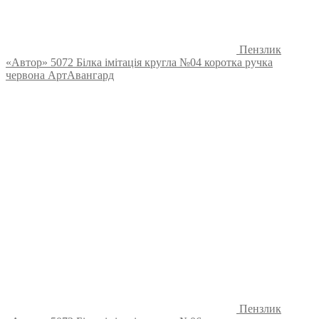
Пензлик
«Автор» 5072 Білка імітація кругла №04 коротка ручка
червона АртАвангард
Пензлик