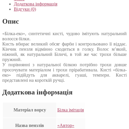
Додаткова інформація
Відгуки (0)
Опис
«Білка-еко», синтетичні кисті, чудово імітують натуральний
волосся білки.
Кисть вбирає великий обсяг фарби і контрольовано її віддає.
Кінчик пензля відмінно сходиться в голку. Волос м’який,
ніжний, як натуральний Біличі, в той же час трохи більше
пружний.
У порівнянні з натуральної білкою потрібно трохи довше
просочувати матеріалом і трохи прірабативала. Кисті «білка-
еко» підійдуть для акварелі, гуаші, темпери. Кисті
представлені на короткій ручці.
Додаткова інформація
Матеріал ворсу
Білка імітація
Назва пензлів
«Автор»