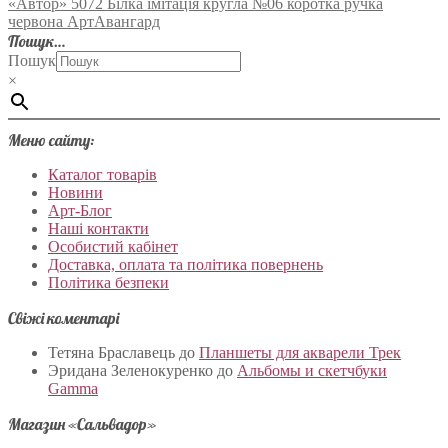
«Автор» 5072 Білка імітація кругла №06 коротка ручка
червона АртАвангард
Пошук…
Пошук
×
Меню сайту:
Каталог товарів
Новини
Арт-Блог
Наші контакти
Особистий кабінет
Доставка, оплата та політика повернень
Політика безпеки
Свіжі коментарі
Тетяна Браславець
до
Планшеты для акварели Трек
Эридана Зеленокуренко
до
Альбомы и скетчбуки
Gamma
Магазин «Сальвадор»