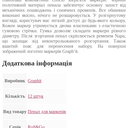
полотняний матеріал пенала забезпечує основну захист від
механічних пошкоджень і сонячних променів. Все обшивки
виконані якісно, нічого не розшаровується. У розгорнутому
вигляді, користувач має легкий доступ до будь-якого кольору.
Кожен маркер утримується двома власниками з еластичною
гумовою стрічки. Гумка дозволяє складати маркери різного
діаметру. Після згортання пенал скріплюється ременем Napa,
що захищає від неконтрольованого розгортання. Також
вшитий пояс для перенесення набору. На поверхні
зображений логотип маркерів Graph’it.
Додаткова інформація
Виробник
Graphit
Кількість
12 штук
Вид товару
Пенал для маркерів
Серія
Roll&Go