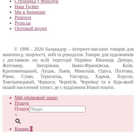
Строрінка у Фейсбук
Наш Twitter
Ми в Instagram
Pinterest
Prom.ua
Оптовий відділ
© 1996 - 2026 Sальвадор – інтернет-магазин товарів для
живопису, творчості, хобі та рукоділля. Товари для художників
з доставкою по всій території України: Вінниця, Дніпро,
Житомир, Запоріжжя, Івано-Франківськ, Київ,
Кропивницький, Луцьк, Львів, Миколаїв, Одеса, Полтава,
Рівне, Суми, Тернопіль, Ужгород, Харків, Херсон,
Хмельницький, Черкаси, Чернігів, Чернівці та в будь-який
інший населений пункт, де є відділення Нової пошти.
Мій обліковий запис
Пошук
Пошук
×
Кошик
0