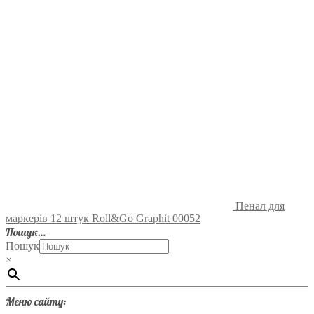
Пенал для
маркерів 12 штук Roll&Go Graphit 00052
Пошук…
Пошук
×
Меню сайту: