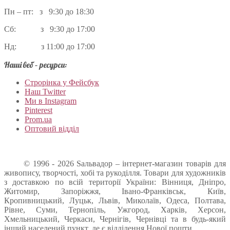
Пн – пт: з 9:30 до 18:30
Сб: з 9:30 до 17:00
Нд: з 11:00 до 17:00
Наші веб – ресурси:
Строрінка у Фейсбук
Наш Twitter
Ми в Instagram
Pinterest
Prom.ua
Оптовий відділ
© 1996 - 2026 Sальвадор – інтернет-магазин товарів для
живопису, творчості, хобі та рукоділля. Товари для художників
з доставкою по всій території України: Вінниця, Дніпро,
Житомир, Запоріжжя, Івано-Франківськ, Київ,
Кропивницький, Луцьк, Львів, Миколаїв, Одеса, Полтава,
Рівне, Суми, Тернопіль, Ужгород, Харків, Херсон,
Хмельницький, Черкаси, Чернігів, Чернівці та в будь-який
інший населений пункт, де є відділення Нової пошти.