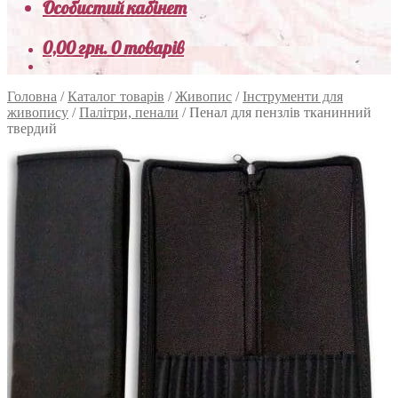
Особистий кабінет
0,00
грн.
0 товарів
Головна
/
Каталог товарів
/
Живопис
/
Інструменти для
живопису
/
Палітри, пенали
/
Пенал для пензлів тканинний
твердий