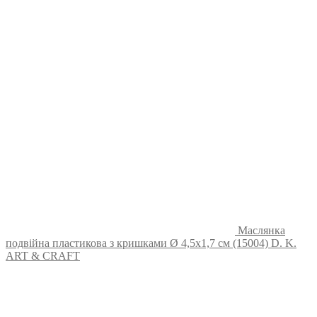
Маслянка
подвійна пластикова з кришками Ø 4,5х1,7 см (15004) D. K.
ART & CRAFT