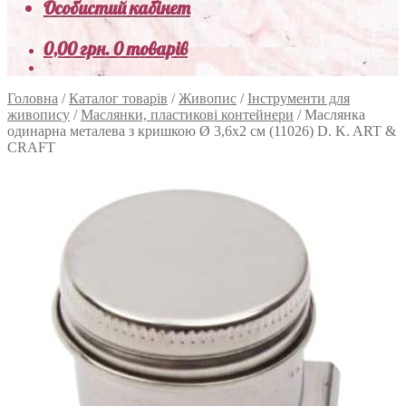
Особистий кабінет
0,00
грн.
0 товарів
Головна
/
Каталог товарів
/
Живопис
/
Інструменти для
живопису
/
Маслянки, пластикові контейнери
/
Маслянка
одинарна металева з кришкою Ø 3,6х2 см (11026) D. K. ART &
CRAFT