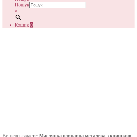
Пошук
×
Кошик
0
Ви переглядаєте:
Маслянка одинарна металева з кришкою