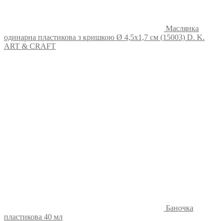
Маслянка
одинарна пластикова з кришкою Ø 4,5х1,7 см (15003) D. K.
ART & CRAFT
Баночка
пластикова 40 мл