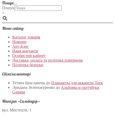
Пошук…
Пошук
×
Меню сайту:
Каталог товарів
Новини
Арт-Блог
Наші контакти
Особистий кабінет
Доставка, оплата та політика повернень
Політика безпеки
Свіжі коментарі
Тетяна Браславець
до
Планшеты для акварели Трек
Эридана Зеленокуренко
до
Альбомы и скетчбуки
Gamma
Магазин «Сальвадор»
вул. Мистецтв, 1