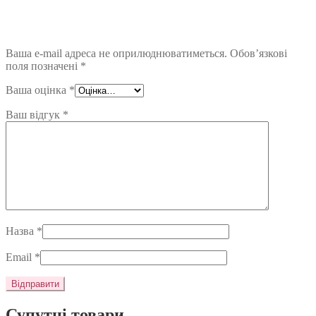
Ваша e-mail адреса не оприлюднюватиметься.
Обов’язкові
поля позначені
*
Ваша оцінка
*
Ваш відгук
*
Назва
*
Email
*
Супутні товари