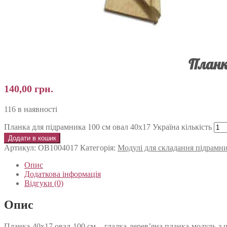
Планк
140,00
грн.
116 в наявності
Планка для підрамника 100 см овал 40х17 Україна кількість
Додати в кошик
Артикул:
ОВ1004017
Категорія:
Модулі для складання підрамни
Опис
Додаткова інформація
Відгуки (0)
Опис
Планка 40х17 овал 100 см – гладка дерев’яна планка-модуль з 