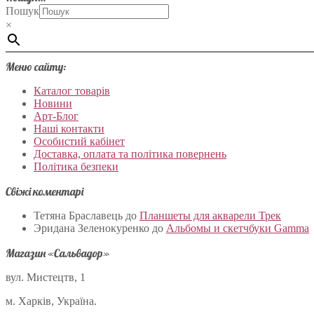
Пошук
×
Меню сайту:
Каталог товарів
Новини
Арт-Блог
Наші контакти
Особистий кабінет
Доставка, оплата та політика повернень
Політика безпеки
Свіжі коментарі
Тетяна Браславець
до
Планшеты для акварели Трек
Эридана Зеленокуренко
до
Альбомы и скетчбуки Gamma
Магазин «Сальвадор»
вул. Мистецтв, 1
м. Харків, Україна.