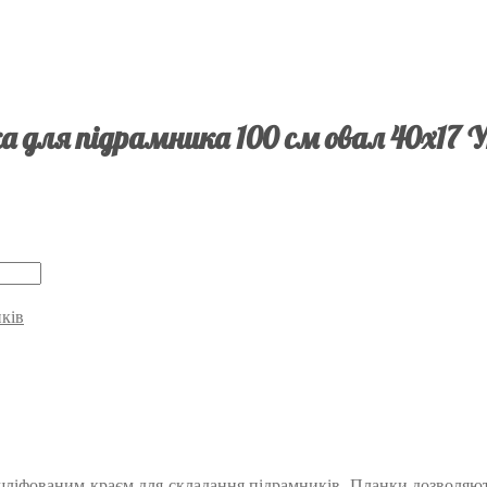
а для підрамника 100 см овал 40х17 У
ків
шліфованим краєм для складання підрамників. Планки дозволяють 