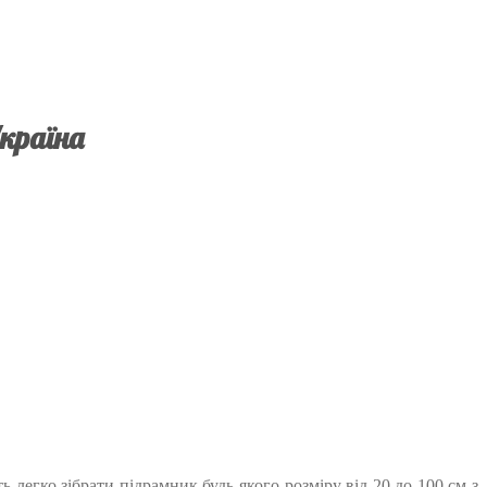
країна
легко зібрати підрамник будь-якого розміру від 20 до 100 см з