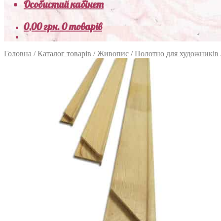
Особистий кабінет
0,00
грн.
0 товарів
Головна
/
Каталог товарів
/
Живопис
/
Полотно для художників