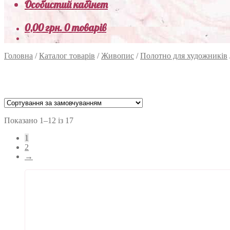
Особистий кабінет
0,00
грн.
0 товарів
Головна
/
Каталог товарів
/
Живопис
/
Полотно для художників
Показано 1–12 із 17
1
2
→