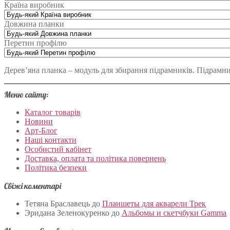
Країна виробник
Довжина планки
Перетин профілю
Дерев’яна планка – модуль для збирання підрамників. Підрамн
Меню сайту:
Каталог товарів
Новини
Арт-Блог
Наші контакти
Особистий кабінет
Доставка, оплата та політика повернень
Політика безпеки
Свіжі коментарі
Тетяна Браславець
до
Планшеты для акварели Трек
Эридана Зеленокуренко
до
Альбомы и скетчбуки Gamma