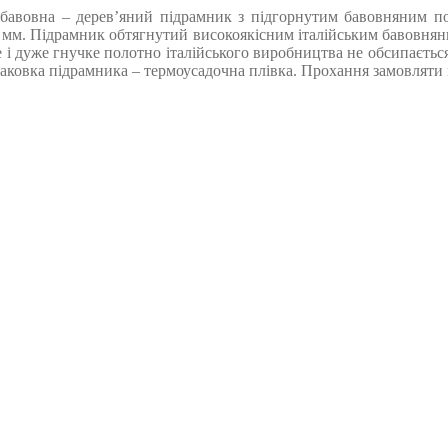
бавовна – дерев’яний підрамник з підгорнутим бавовняним поло
 мм. Підрамник обтягнутий високоякісним італійським бавовняним
е і дуже гнучке полотно італійського виробництва не обсипається
овка підрамника – термоусадочна плівка. Прохання замовляти кра