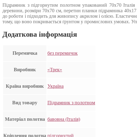
Підрамник з підгорнутим полотном упакований 70х70 Італія 
деревини, розміри 70х70 см, перетин планки підрамника 40х17
до роботи і підходить для живопису акрилом і олією. Еластичн
тому, що воно покривається ґрунтом у промислових умовах. Упак
Додаткова інформація
Перемичка
без перемичок
Виробник
«Трек»
Країна виробник
Україна
Вид товару
Підрамник з полотном
Матеріал полотна
бавовна (Італія)
Кріплення полотна
підгорнутий