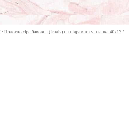
7
/
Полотно сіре бавовна (Італія) на підрамнику планка 40х17
/