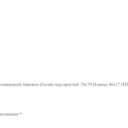
упакований бавовна (Італія) підгорнутий 70х70 Планка 40х17 ПП
 позначені
*