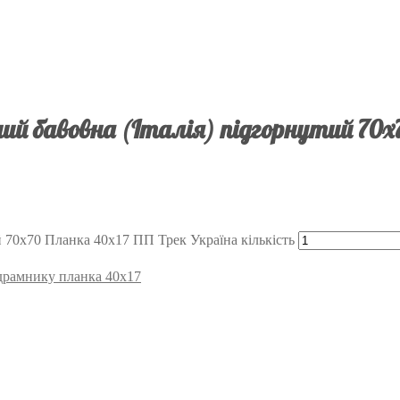
й бавовна (Італія) підгорнутий 70х
 70х70 Планка 40х17 ПП Трек Україна кількість
підрамнику планка 40х17