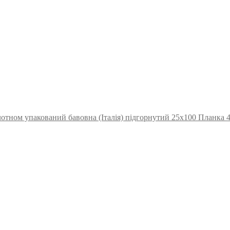
отном упакований бавовна (Італія) підгорнутий 25х100 Планка 