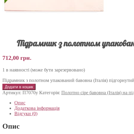
Підрамник з полотном упаковани
712,00
грн.
1 в наявності (може бути зарезервовано)
Підрамник з полотном упакований бавовна (Італія) підгорнутий
Додати в кошик
Артикул:
П7070у
Категорія:
Полотно сіре бавовна (Італія) на 
Опис
Додаткова інформація
Відгуки (0)
Опис