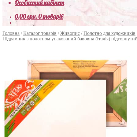
Особистий кабінет
0,00
грн.
0 товарів
Головна
/
Каталог товарів
/
Живопис
/
Полотно для художників
Підрамник з полотном упакований бавовна (Італія) підгорнути