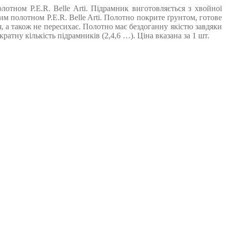
тном P.E.R. Belle Arti. Підрамник виготовляється з хвойної
 полотном P.E.R. Belle Arti. Полотно покрите ґрунтом, готове
, а також не пересихає. Полотно має бездоганну якістю завдяки
тну кількість підрамників (2,4,6 …). Ціна вказана за 1 шт.