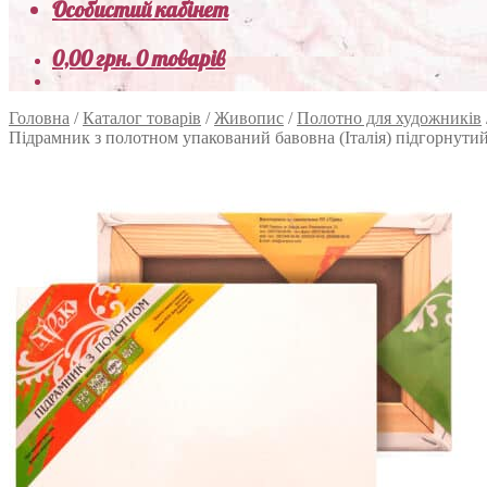
Особистий кабінет
0,00
грн.
0 товарів
Головна
/
Каталог товарів
/
Живопис
/
Полотно для художників
Підрамник з полотном упакований бавовна (Італія) підгорнути