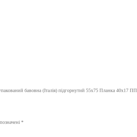
упакований бавовна (Італія) підгорнутий 55х75 Планка 40х17 ПП
 позначені
*