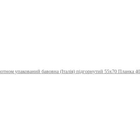
отном упакований бавовна (Італія) підгорнутий 55х70 Планка 4