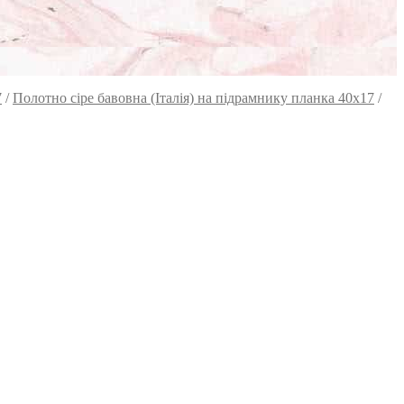
7
/
Полотно сіре бавовна (Італія) на підрамнику планка 40х17
/