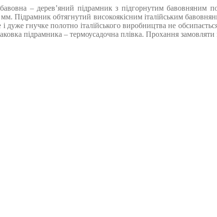
бавовна – дерев’яний підрамник з підгорнутим бавовняним поло
 мм. Підрамник обтягнутий високоякісним італійським бавовняним
е і дуже гнучке полотно італійського виробництва не обсипається
овка підрамника – термоусадочна плівка. Прохання замовляти кра