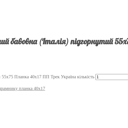
й бавовна (Італія) підгорнутий 55х
 55х75 Планка 40х17 ПП Трек Україна кількість
підрамнику планка 40х17