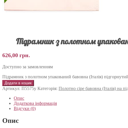
Підрамник з полотном упаковани
626,00
грн.
Доступно за замовленням
Підрамник з полотном упакований бавовна (Італія) підгорнутий
Додати в кошик
Артикул:
П5575у
Категорія:
Полотно сіре бавовна (Італія) на 
Опис
Додаткова інформація
Відгуки (0)
Опис