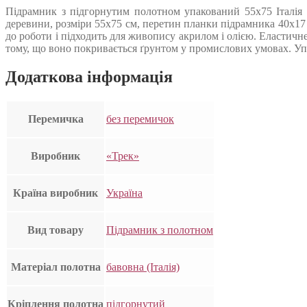
Підрамник з підгорнутим полотном упакований 55х75 Італія 
деревини, розміри 55х75 см, перетин планки підрамника 40х17
до роботи і підходить для живопису акрилом і олією. Еластичн
тому, що воно покривається ґрунтом у промислових умовах. Упак
Додаткова інформація
Перемичка
без перемичок
Виробник
«Трек»
Країна виробник
Україна
Вид товару
Підрамник з полотном
Матеріал полотна
бавовна (Італія)
Кріплення полотна
підгорнутий