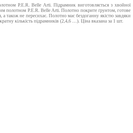
тном P.E.R. Belle Arti. Підрамник виготовляється з хвойної
 полотном P.E.R. Belle Arti. Полотно покрите ґрунтом, готове
, а також не пересихає. Полотно має бездоганну якістю завдяки
тну кількість підрамників (2,4,6 …). Ціна вказана за 1 шт.