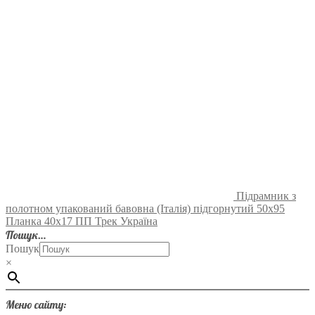
Підрамник з
полотном упакований бавовна (Італія) підгорнутий 50х95
Планка 40х17 ПП Трек Україна
Пошук…
Пошук
×
Меню сайту: