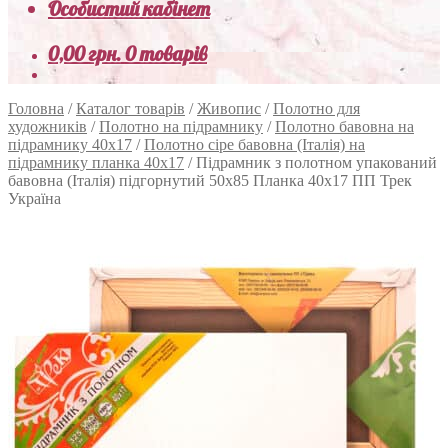
Особистий кабінет
0,00
грн.
0 товарів
Головна
/
Каталог товарів
/
Живопис
/
Полотно для
художників
/
Полотно на підрамнику
/
Полотно бавовна на
підрамнику 40х17
/
Полотно сіре бавовна (Італія) на
підрамнику планка 40х17
/
Підрамник з полотном упакований
бавовна (Італія) підгорнутий 50х85 Планка 40х17 ПП Трек
Україна