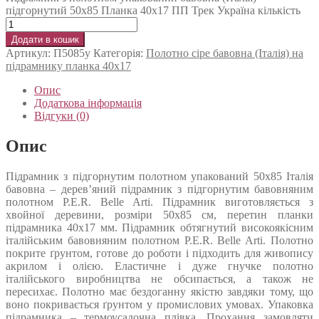
підгорнутий 50х85 Планка 40х17 ПП Трек Україна кількість
Додати в кошик
Артикул:
П5085у
Категорія:
Полотно сіре бавовна (Італія) на
підрамнику планка 40х17
Опис
Додаткова інформація
Відгуки (0)
Опис
Підрамник з підгорнутим полотном упакований 50х85 Італія
бавовна – дерев’яний підрамник з підгорнутим бавовняним
полотном P.E.R. Belle Arti. Підрамник виготовляється з
хвойної деревини, розміри 50х85 см, перетин планки
підрамника 40х17 мм. Підрамник обтягнутий високоякісним
італійським бавовняним полотном P.E.R. Belle Arti. Полотно
покрите ґрунтом, готове до роботи і підходить для живопису
акрилом і олією. Еластичне і дуже гнучке полотно
італійського виробництва не обсипається, а також не
пересихає. Полотно має бездоганну якістю завдяки тому, що
воно покривається ґрунтом у промислових умовах. Упаковка
підрамника – термоусадочна плівка. Прохання замовляти