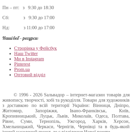
Пн – пт: з 9:30 до 18:30
Сб: з 9:30 до 17:00
Нд: з 11:00 до 17:00
Наші веб – ресурси:
Строрінка у Фейсбук
Наш Twitter
Ми в Instagram
Pinterest
Prom.ua
Оптовий відділ
© 1996 - 2026 Sальвадор – інтернет-магазин товарів для
живопису, творчості, хобі та рукоділля. Товари для художників
з доставкою по всій території України: Вінниця, Дніпро,
Житомир, Запоріжжя, Івано-Франківськ, Київ,
Кропивницький, Луцьк, Львів, Миколаїв, Одеса, Полтава,
Рівне, Суми, Тернопіль, Ужгород, Харків, Херсон,
Хмельницький, Черкаси, Чернігів, Чернівці та в будь-який
інший населений пункт, де є відділення Нової пошти.