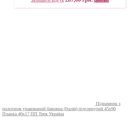
Залишити відгук
Купити
Підрамник з
полотном упакований бавовна (Італія) підгорнутий 45х90
Планка 40х17 ПП Трек Україна